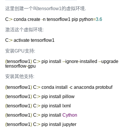
这里创建一个叫tensorflow1的虚拟环境.
C
:>
 conda create 
-
n tensorflow1 pip python
=
3.6
激活这个虚拟环境:
C
:>
 activate tensorflow1
安装GPU支持:
(
tensorflow1
)
 C
:>
 pip install 
--
ignore
-
installed 
--
upgrade 
tensorflow
-
gpu
安装其他支持:
(
tensorflow1
)
 C
:>
 conda install 
-
c anaconda protobuf

(
tensorflow1
)
 C
:>
 pip install pillow

(
tensorflow1
)
 C
:>
 pip install lxml

(
tensorflow1
)
 C
:>
 pip install 
Cython
(
tensorflow1
)
 C
:>
 pip install jupyter
