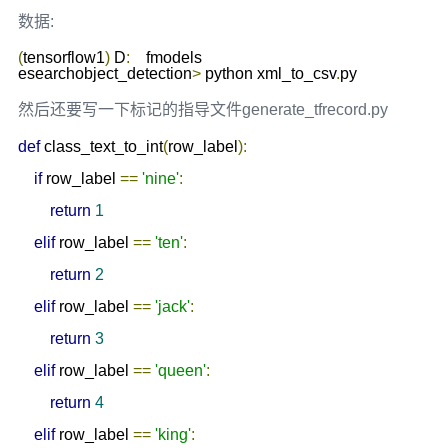
数据:
(
tensorflow1
)
 D
:
	fmodels

esearchobject_detection
>
 python xml_to_csv
.
py
然后还要写一下标记的指导文件generate_tfrecord.py
def
 class_text_to_int
(
row_label
):
if
 row_label 
==
'nine'
:
return
1
elif
 row_label 
==
'ten'
:
return
2
elif
 row_label 
==
'jack'
:
return
3
elif
 row_label 
==
'queen'
:
return
4
elif
 row_label 
==
'king'
: