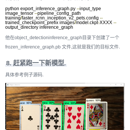
python export_inference_graph
.
py 
--
input_type 
image_tensor 
--
pipeline_config_path 
training
/
faster_rcnn_inception_v2_pets
.
config 
--
trained_checkpoint_prefix images
/
model
.
ckpt
-
XXXX 
--
他在object_detectioninference_graph目录下创建了一个
frozen_inference_graph.pb 文件,这就是我们的目标文件.
8. 赶紧跑一下新模型.
具体参考例子源码.