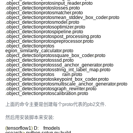
.
object_detectionprotosinput_reader
.
proto 
.
object_detectionprotoslosses
.
proto 
.
object_detectionprotosmatcher
.
proto 
.
object_detectionprotosmean_stddev_box_coder
.
proto 
.
object_detectionprotosmodel
.
proto 
.
object_detectionprotosoptimizer
.
proto 
.
object_detectionprotospipeline
.
proto 
.
object_detectionprotospost_processing
.
proto 
.
object_detectionprotospreprocessor
.
proto 
.
object_detectionprotos

egion_similarity_calculator
.
proto 
.
object_detectionprotossquare_box_coder
.
proto 
.
object_detectionprotosssd
.
proto 
.
object_detectionprotosssd_anchor_generator
.
proto 
.
object_detectionprotosstring_int_label_map
.
proto 
.
object_detectionprotos	rain
.
proto 
.
object_detectionprotoskeypoint_box_coder
.
proto 
.
object_detectionprotosmultiscale_anchor_generator
.
proto 
.
object_detectionprotosgraph_rewriter
.
proto 
.
object_detectionprotoscalibration
.
上面的命令主要是创建每个proto代表的pb2文件.
然后用安装脚本来安装:
(
tensorflow1
)
 D
:
	fmodels

esearch
>
 python setup
.
py build
