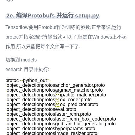
2e. 编译Protobufs 并运行 setup.py
Tensorflow要用Protobuf作为训练的参数,正常来说,运行
protoc并指定通配符输出就可以了,但是在Windows上不起
作用,所以只能把每个文件写一下了.
切换到 models
esearch 目录并执行:
protoc 
--
python_out
=.
.
object_detectionprotosanchor_generator
.
proto 
.
object_detectionprotosargmax_matcher
.
proto 
.
object_detectionprotos

ipartite_matcher
.
proto 
.
object_detectionprotos

ox_coder
.
proto 
.
object_detectionprotos

ox_predictor
.
proto 
.
object_detectionprotoseval
.
proto 
.
object_detectionprotosfaster_rcnn
.
proto 
.
object_detectionprotosfaster_rcnn_box_coder
.
proto 
.
object_detectionprotosgrid_anchor_generator
.
proto 
.
object_detectionprotoshyperparams
.
proto 
.
object_detectionprotosimage_resizer
.
proto 