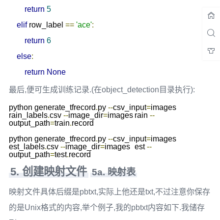
return
5
elif
 row_label 
==
'ace'
:
return
6
else
:
return
None
最后,便可生成训练记录.(在object_detection目录执行):
python generate_tfrecord
.
py 
--
csv_input
=
images	
rain_labels
.
csv 
--
image_dir
=
images	rain 
--
output_path
=
train
.
record

python generate_tfrecord
.
py 
--
csv_input
=
images	
est_labels
.
csv 
--
image_dir
=
images	est 
--
output_path
=
test
.
record
5. 创建映射文件
5a. 映射表
映射文件具体后缀是pbtxt,实际上他还是txt,不过注意你保存
的是Unix格式的内容,举个例子,我的pbtxt内容如下.我储存