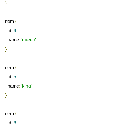
}
item 
{
  id
:
4
  name
:
'queen'
}
item 
{
  id
:
5
  name
:
'king'
}
item 
{
  id
:
6