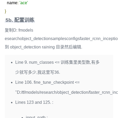
  name
:
'ace'
}
5b. 配置训练
复制D: fmodels
esearchobject_detectionsamplesconfigsfaster_rcnn_inceptio
到 object_detection raining 目录然后编辑.
Line 9. num_classes <= 训练集里类型数,有多
少就写多少,我这里写36.
Line 106. fine_tune_checkpoint <=
"D:/tf/models/research/object_detection/faster_rcnn_
Lines 123 and 125. :
input_path :