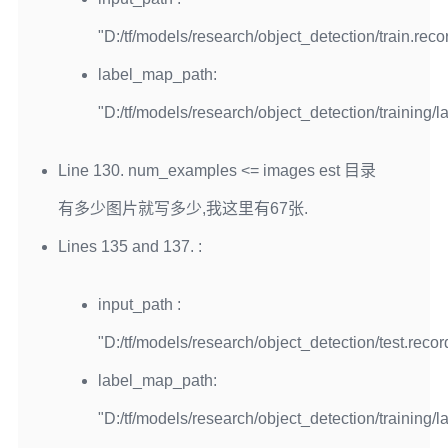
"D:/tf/models/research/object_detection/train.reco
label_map_path:
"D:/tf/models/research/object_detection/training/l
Line 130. num_examples <= images est 目录
有多少图片就写多少,我这里有67张.
Lines 135 and 137. :
input_path :
"D:/tf/models/research/object_detection/test.recor
label_map_path:
"D:/tf/models/research/object_detection/training/l