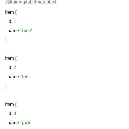
到training/labelmap.pbtxt
item 
{
  id
:
1
  name
:
'nine'
}
item 
{
  id
:
2
  name
:
'ten'
}
item 
{
  id
:
3
  name
:
'jack'