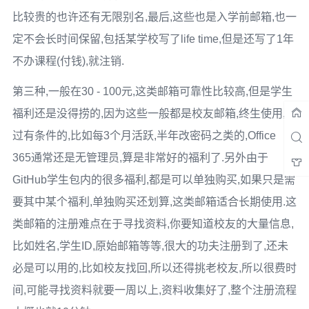
比较贵的也许还有无限别名,最后,这些也是入学前邮箱,也一
定不会长时间保留,包括某学校写了life time,但是还写了1年
不办课程(付钱),就注销.
第三种,一般在30 - 100元,这类邮箱可靠性比较高,但是学生
福利还是没得捞的,因为这些一般都是校友邮箱,终生使用,不
过有条件的,比如每3个月活跃,半年改密码之类的,Office
365通常还是无管理员,算是非常好的福利了.另外由于
GitHub学生包内的很多福利,都是可以单独购买,如果只是需
要其中某个福利,单独购买还划算,这类邮箱适合长期使用.这
类邮箱的注册难点在于寻找资料,你要知道校友的大量信息,
比如姓名,学生ID,原始邮箱等等,很大的功夫注册到了,还未
必是可以用的,比如校友找回,所以还得挑老校友,所以很费时
间,可能寻找资料就要一周以上,资料收集好了,整个注册流程