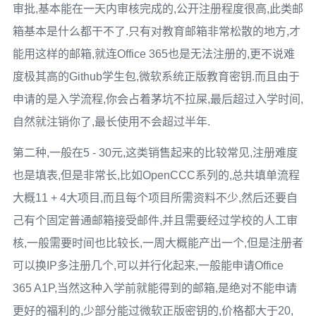
审批,基本能在一天内审核完成的,公开注册程度很高,此类邮
箱基本是什么都干不了.只有对教育邮箱非常松散的地方,才
能用这样的邮箱,就连Office 365也是无法注册的,更不说难
度极其高的Github学生包,微软系统正版教育密钥.而且由于
申请的是入学流程,你会占着茅坑不拉屎,最后超过入学时间,
自然就注销你了,最长使用不会超过半年.
第二种,一般在5 - 30元,这类销售起来的比较常见,注册难度
也是填表,但是非常长,比如OpenCCC系列的,总共填单流程
大概11 + 4大项目,而且每个项目所需资料不少,然后还要自
己有个固定普通邮箱接受邮件,并且需要经过学校的人工审
核,一般需要时间也比较长,一周大概能产出一个,但是注册者
可以换IP多注册几个,可以并行化起来,一般能申请Office
365 A1P,当然这种入学前就能得到的邮箱,是绝对不能申请
更好的福利的,少部分能过微软正版密钥的,价格都大于20,