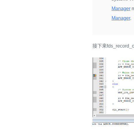
Manager
m
Manager
.
接下来fds_recor