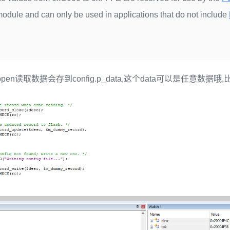
odule and can only be used in applications that do not include
d_open读取数据会存到config.p_data,这个data可以是任意数