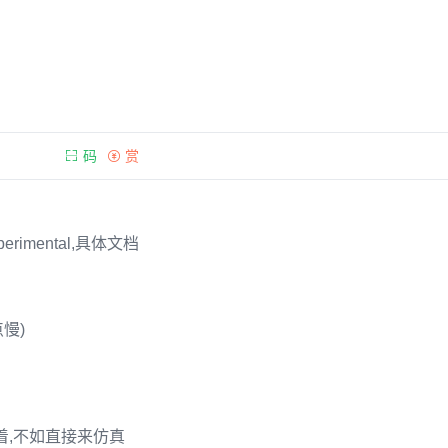
码
赏
imental,具体文档
有点慢)
着,不如直接来仿真