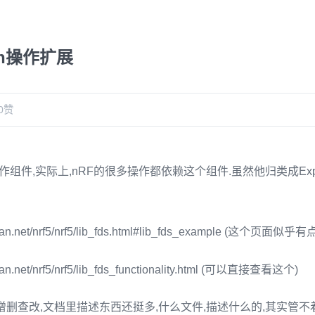
sh操作扩展
0
赞
操作组件,实际上,nRF的很多操作都依赖这个组件.虽然他归类成Exper
gquan.net/nrf5/nrf5/lib_fds.html#lib_fds_example (这个页面似乎
quan.net/nrf5/nrf5/lib_fds_functionality.html (可以直接查看这个)
增删查改,文档里描述东西还挺多,什么文件,描述什么的,其实管不