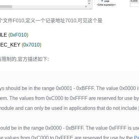
文件F010,定义一个记录地址7010,可见这个是
ILE 
(
0xF010
)
REC_KEY 
(
0x7010
)
有限制的,官方描述如下:
s should be in the range 0x0001 - 0xBFFF. The value 0x0000 i
tem. The values from 0xC000 to 0xFFFF are reserved for use b
odule and can only be used in applications that do not include
hould be in the range 0x0000 - 0xBFFF. The value 0xFFFF is us
e values from 0xC000 to 0xFFFE are reserved for use by the
P