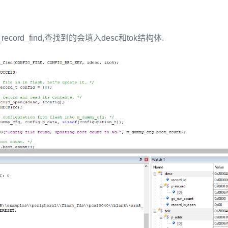
ecord_find,查找到的会填入desc和tok结构体.