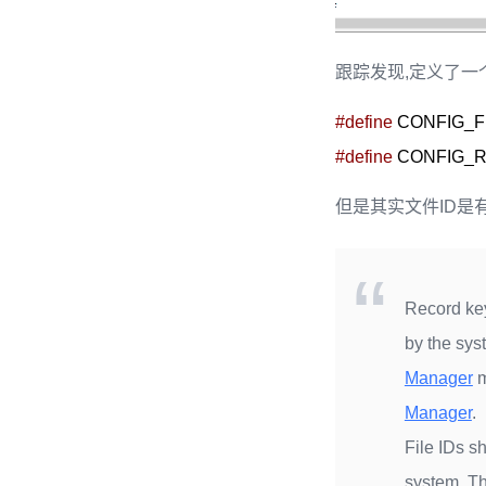
跟踪发现,定义了一个
#define
 CONFIG_F
#define
 CONFIG_
但是其实文件ID是
Record key
by the sys
Manager
m
Manager
.
File IDs s
system. Th