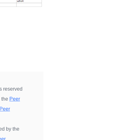
s reserved
y the
Peer
Peer
ed by the
eer