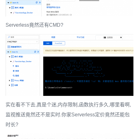
Serverless竟然还有CMD?
实在看不下去,真是个迷,内存限制,函数执行多久,哪里看啊,
监视推送竟然还不是实时.你家Serverless定价竟然还能包
时长?