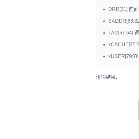
DRR[31] 前
SADDR[63
TAG[67:64
xCACHE[75
xUSER[79:
传输结果.