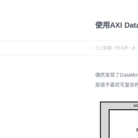
使用AXI Da
2年前
/
0评
/
偶然发现了DataMo
是很不喜欢写复杂的AX