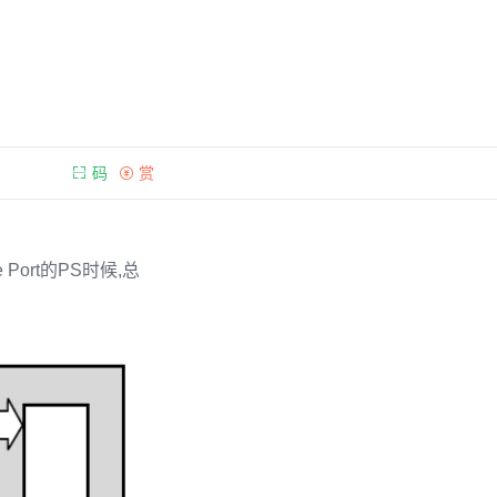
码
赏
Port的PS时候,总