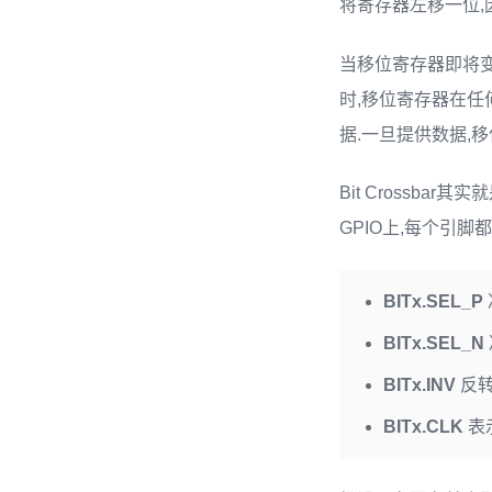
将寄存器左移一位,因
当移位寄存器即将变
时,移位寄存器在任
据.一旦提供数据,
Bit Crossb
GPIO上,每个引脚都
BITx.SEL_P
BITx.SEL_N
BITx.INV
反转
BITx.CLK
表