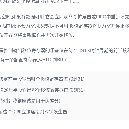
为右旋是个模运算,-1在模32下等于31.
空时,如果有数据可用,它会立即从命令扩展器或FIFO中重新填
何周期都不会为空.如果数据不可用,移位寄存器将变为空并停止移
移位寄存器将重新填充并再次开始移位.
ar其实就是控制输出移位寄存器的哪些位在每个HSTX时钟周期的前
有一个配置寄存器,从BIT0到BIT7:
决定前半段输出哪个移位寄存器位 (0到31)
决定后半段输出哪个移位寄存器位 (0到31)
输出 (我猜应该是用于伪差分)
示这个引脚应该连接到时钟发生器