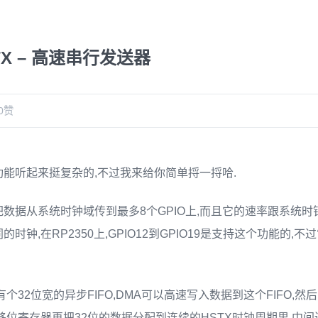
STX – 高速串行发送器
0
赞
的功能听起来挺复杂的,不过我来给你简单捋一捋哈.
是把数据从系统时钟域传到最多8个GPIO上,而且它的速率跟系统时
时钟,在RP2350上,GPIO12到GPIO19是支持这个功能的,
个32位宽的异步FIFO,DMA可以高速写入数据到这个FIFO,然
移位寄存器再把32位的数据分配到连续的HSTX时钟周期里,中