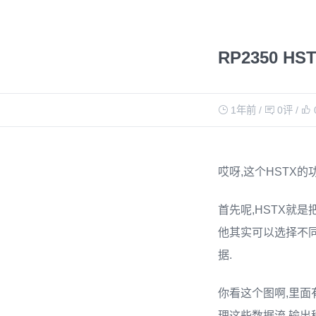
RP2350 H
1年前
/
0评
/
哎呀,这个HSTX
首先呢,HSTX就
他其实可以选择不同的
据.
你看这个图啊,里面有
理这些数据流,输出