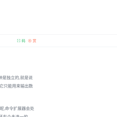
码
赏
钟是独立的,就是说
不过它只能用来输出数
后呢,命令扩展器会处
间还有个多选一的