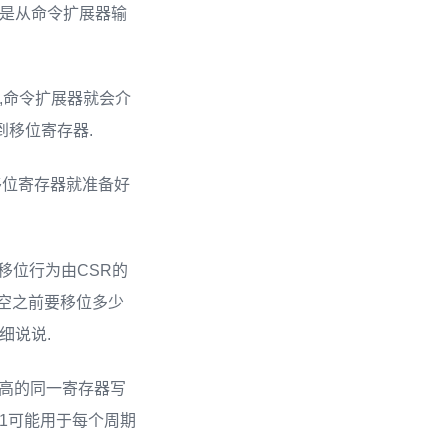
总是从命令扩展器输
置,命令扩展器就会介
到移位寄存器.
,移位寄存器就准备好
移位行为由CSR的
视为空之前要移位多少
细说说.
置为高的同一寄存器写
为31可能用于每个周期