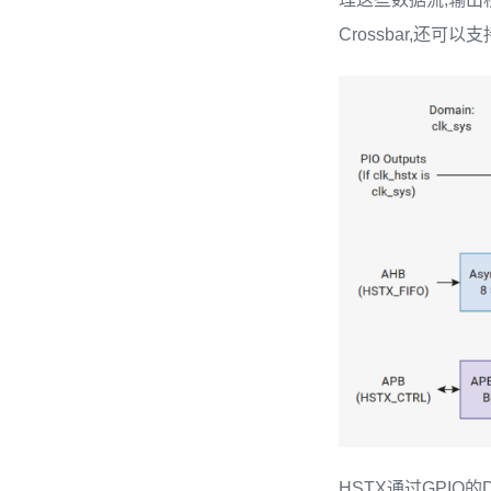
Crossbar,还
HSTX通过GPI