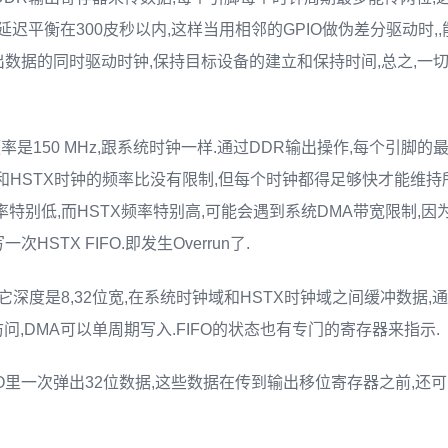
延迟平衡在300皮秒以内,这样当用相邻的GPIO做伪差分驱动时,
数据的同时驱动时钟,保持目标设备的建立和保持时间,总之,一
率是150 MHz,跟系统时钟一样.通过DDR输出操作,每个引脚
统时钟和HSTX时钟的频率比没有限制,但每个时钟都得足够快才能维
率特别低,而HSTX频率特别高,可能会遇到系统DMA带宽限制,因
HSTX FIFO.即发生Overrun了.
,它深度是8,32位宽,在系统时钟域和HSTX时钟域之间缓冲数据,通
器访问,DMA可以单周期写入.FIFO的状态也有专门的寄存器来指示.
IFO里一次弹出32位数据,这些数据在传到输出移位寄存器之前,还