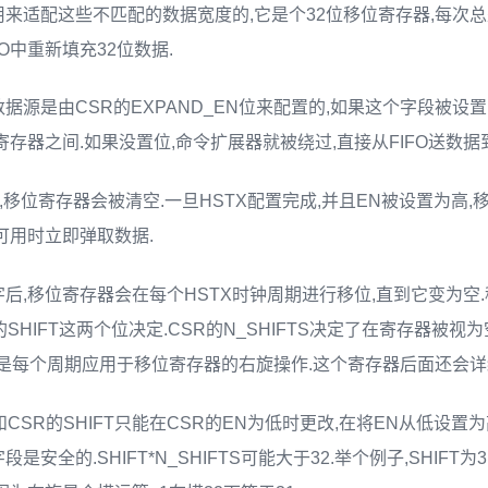
来适配这些不匹配的数据宽度的,它是个32位移位寄存器,每次
O中重新填充32位数据.
据源是由CSR的EXPAND_EN位来配置的,如果这个字段被设
寄存器之间.如果没置位,命令扩展器就被绕过,直接从FIFO送数据
低,移位寄存器会被清空.一旦HSTX配置完成,并且EN被设置为高
可用时立即弹取数据.
后,移位寄存器会在每个HSTX时钟周期进行移位,直到它变为空.
SR的SHIFT这两个位决定.CSR的N_SHIFTS决定了在寄存器被
IFT是每个周期应用于移位寄存器的右旋操作.这个寄存器后面还会详
TS和CSR的SHIFT只能在CSR的EN为低时更改,在将EN从低设
是安全的.SHIFT*N_SHIFTS可能大于32.举个例子,SHIFT