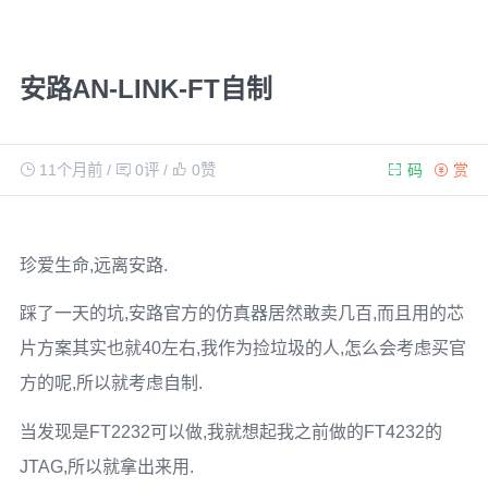
安路AN-LINK-FT自制
11个月前
/
0评
/
0
赞
码
赏
珍爱生命,远离安路.
踩了一天的坑,安路官方的仿真器居然敢卖几百,而且用的芯
片方案其实也就40左右,我作为捡垃圾的人,怎么会考虑买官
方的呢,所以就考虑自制.
当发现是FT2232可以做,我就想起我之前做的FT4232的
JTAG,所以就拿出来用.