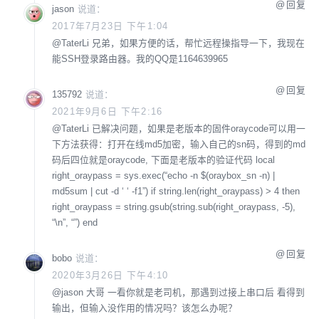
回复
jason
说道：
2017年7月23日 下午1:04
@
TaterLi
兄弟，如果方便的话，帮忙远程操指导一下，我现在
能SSH登录路由器。我的QQ是1164639965
回复
135792
说道：
2021年9月6日 下午2:16
@
TaterLi
已解决问题，如果是老版本的固件oraycode可以用一
下方法获得：打开在线md5加密，输入自己的sn码，得到的md
码后四位就是oraycode, 下面是老版本的验证代码
local
right_oraypass = sys.exec(“echo -n $(oraybox_sn -n) |
md5sum | cut -d ‘ ‘ -f1”)
if string.len(right_oraypass) > 4 then
right_oraypass = string.gsub(string.sub(right_oraypass, -5),
“\n”, “”)
end
回复
bobo
说道：
2020年3月26日 下午4:10
@
jason
大哥 一看你就是老司机，那遇到过接上串口后 看得到
输出，但输入没作用的情况吗？该怎么办呢？