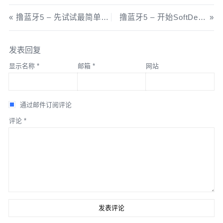
撸蓝牙5 – 先试试最简单的蓝牙鼠标
撸蓝牙5 – 开始SoftDeivce大致浏览
发表回复
显示名称
*
邮箱
*
网站
通过邮件订阅评论
评论
*