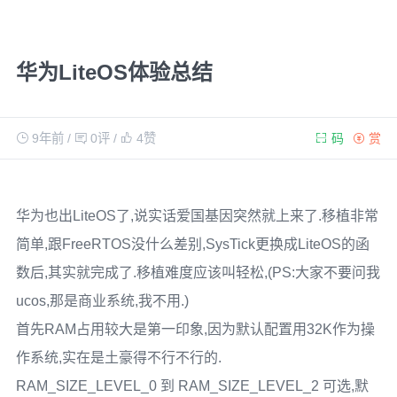
华为LiteOS体验总结
9年前
/
0评
/
4
赞
码
赏
华为也出LiteOS了,说实话爱国基因突然就上来了.移植非常
简单,跟FreeRTOS没什么差别,SysTick更换成LiteOS的函
数后,其实就完成了.移植难度应该叫轻松,(PS:大家不要问我
ucos,那是商业系统,我不用.)
首先RAM占用较大是第一印象,因为默认配置用32K作为操
作系统,实在是土豪得不行不行的.
RAM_SIZE_LEVEL_0 到 RAM_SIZE_LEVEL_2 可选,默