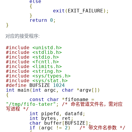
else
{
exit
(
EXIT_FAILURE
);
}
return
0
;
}
对应的接受程序:
#include
<unistd.h>
#include
<stdlib.h>
#include
<stdio.h>
#include
<fcntl.h>
#include
<limits.h>
#include
<string.h>
#include
<sys/types.h>
#include
<sys/stat.h>
#define
 BUFSIZE 
1024
int
 main
(
int
 argc
,
char
*
argv
[])
{
const
char
*
fifoname 
=
"/tmp/fifo-tater"
;
/* 命名管道文件名，需对应
写进程 */
int
 pipefd
,
 datafd
;
int
 bytes
,
 ret
;
char
 buffer
[
BUFSIZE
];
if
(
argc 
!=
2
)
/* 带文件名参数 */