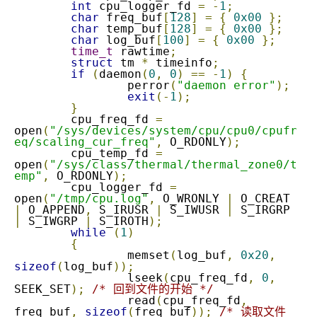
int
 cpu_logger_fd 
=
-
1
;
char
 freq_buf
[
128
]
=
{
0x00
};
char
 temp_buf
[
128
]
=
{
0x00
};
char
 log_buf
[
100
]
=
{
0x00
};
time_t
 rawtime
;
struct
 tm 
*
 timeinfo
;
if
(
daemon
(
0
,
0
)
==
-
1
)
{
		perror
(
"daemon error"
);
exit
(-
1
);
}
	cpu_freq_fd 
=
open
(
"/sys/devices/system/cpu/cpu0/cpufr
eq/scaling_cur_freq"
,
 O_RDONLY
);
	cpu_temp_fd 
=
open
(
"/sys/class/thermal/thermal_zone0/t
emp"
,
 O_RDONLY
);
	cpu_logger_fd 
=
open
(
"/tmp/cpu.log"
,
 O_WRONLY 
|
 O_CREAT 
|
 O_APPEND
,
 S_IRUSR 
|
 S_IWUSR 
|
 S_IRGRP 
|
 S_IWGRP 
|
 S_IROTH
);
while
(
1
)
{
		memset
(
log_buf
,
0x20
,
sizeof
(
log_buf
));
		lseek
(
cpu_freq_fd
,
0
,
SEEK_SET
);
/* 回到文件的开始 */
		read
(
cpu_freq_fd
,
freq_buf
,
sizeof
(
freq_buf
));
/* 读取文件 