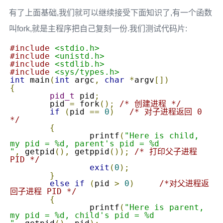
有了上面基础,我们就可以继续接受下面知识了,有一个函数
叫fork,就是主程序把自己复刻一份.我们测试代码片:
#include
<stdio.h>
#include
<unistd.h>
#include
<stdlib.h>
#include
<sys/types.h>
int
 main
(
int
 argc
,
char
*
argv
[])
{
pid_t
 pid
;
	pid 
=
 fork
();
/* 创建进程 */
if
(
pid 
==
0
)
/* 对子进程返回 0 
*/
{
		printf
(
"Here is child, 
my pid = %d, parent's pid = %d

"
,
 getpid
(),
 getppid
());
/* 打印父子进程 
PID */
exit
(
0
);
}
else
if
(
pid 
>
0
)
/*对父进程返
回子进程 PID */
{
		printf
(
"Here is parent, 
my pid = %d, child's pid = %d
