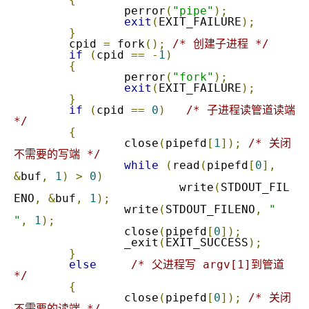
		perror
(
"pipe"
);
exit
(
EXIT_FAILURE
);
}
	cpid 
=
 fork
();
/* 创建子进程 */
if
(
cpid 
==
-
1
)
{
		perror
(
"fork"
);
exit
(
EXIT_FAILURE
);
}
if
(
cpid 
==
0
)
/* 子进程读管道读端 
*/
{
		close
(
pipefd
[
1
]);
/* 关闭
不需要的写端 */
while
(
read
(
pipefd
[
0
],
&
buf
,
1
)
>
0
)
			write
(
STDOUT_FIL
ENO
,
&
buf
,
1
);
		write
(
STDOUT_FILENO
,
"

"
,
1
);
		close
(
pipefd
[
0
]);
		_exit
(
EXIT_SUCCESS
);
}
else
/* 父进程写 argv[1]到管道 
*/
{
		close
(
pipefd
[
0
]);
/* 关闭
不需要的读端 */