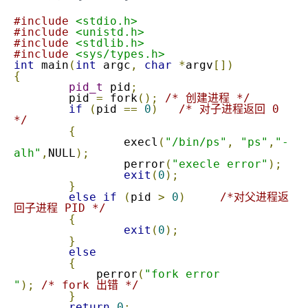
#include
<stdio.h>
#include
<unistd.h>
#include
<stdlib.h>
#include
<sys/types.h>
int
 main
(
int
 argc
,
char
*
argv
[])
{
pid_t
 pid
;
	pid 
=
 fork
();
/* 创建进程 */
if
(
pid 
==
0
)
/* 对子进程返回 0 
*/
{
		execl
(
"/bin/ps"
,
"ps"
,
"-
alh"
,
NULL
);
		perror
(
"execle error"
);
exit
(
0
);
}
else
if
(
pid 
>
0
)
/*对父进程返
回子进程 PID */
{
exit
(
0
);
}
else
{
	    perror
(
"fork error

"
);
/* fork 出错 */
}
return
0
;