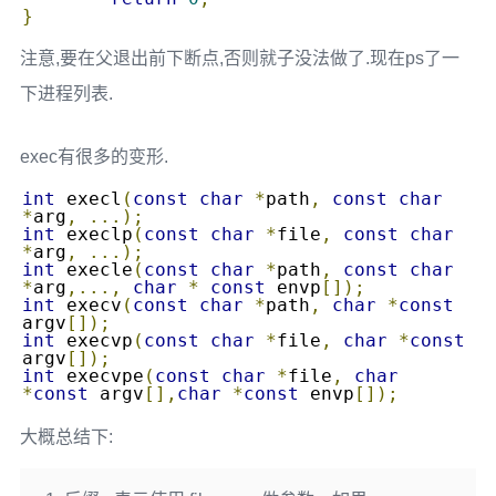
}
注意,要在父退出前下断点,否则就子没法做了.现在ps了一
下进程列表.
exec有很多的变形.
int
 execl
(
const
char
*
path
,
const
char
*
arg
,
...);
int
 execlp
(
const
char
*
file
,
const
char
*
arg
,
...);
int
 execle
(
const
char
*
path
,
const
char
*
arg
,...,
char
*
const
 envp
[]);
int
 execv
(
const
char
*
path
,
char
*
const
argv
[]);
int
 execvp
(
const
char
*
file
,
char
*
const
argv
[]);
int
 execvpe
(
const
char
*
file
,
char
*
const
 argv
[],
char
*
const
 envp
[]);
大概总结下: