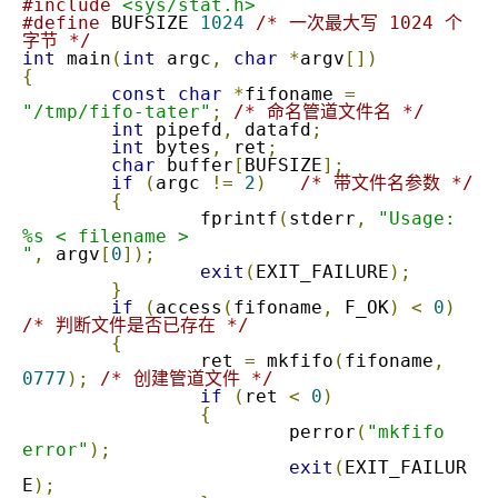
#include
<sys/stat.h>
#define
 BUFSIZE 
1024
/* 一次最大写 1024 个
字节 */
int
 main
(
int
 argc
,
char
*
argv
[])
{
const
char
*
fifoname 
=
"/tmp/fifo-tater"
;
/* 命名管道文件名 */
int
 pipefd
,
 datafd
;
int
 bytes
,
 ret
;
char
 buffer
[
BUFSIZE
];
if
(
argc 
!=
2
)
/* 带文件名参数 */
{
		fprintf
(
stderr
,
"Usage: 
%s < filename >

"
,
 argv
[
0
]);
exit
(
EXIT_FAILURE
);
}
if
(
access
(
fifoname
,
 F_OK
)
<
0
)
/* 判断文件是否已存在 */
{
		ret 
=
 mkfifo
(
fifoname
,
0777
);
/* 创建管道文件 */
if
(
ret 
<
0
)
{
			perror
(
"mkfifo 
error"
);
exit
(
EXIT_FAILUR
E
);