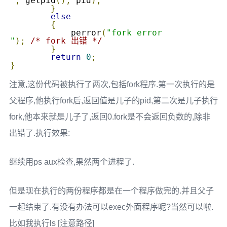
"
,
 getpid
(),
 pid
);
}
else
{
	    perror
(
"fork error

"
);
/* fork 出错 */
}
return
0
;
}
注意,这份代码被执行了两次,包括fork程序.第一次执行的是
父程序,他执行fork后,返回值是儿子的pid,第二次是儿子执行
fork,他本来就是儿子了,返回0.fork是不会返回负数的,除非
出错了.执行效果:
继续用ps aux检查,果然两个进程了.
但是现在执行的两份程序都是在一个程序做完的.并且父子
一起结束了.有没有办法可以exec外面程序呢?当然可以啦.
比如我执行ls [注意路径]