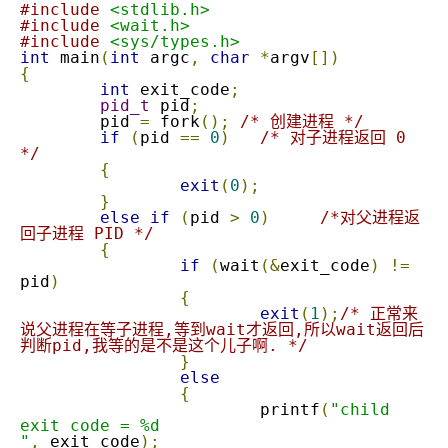
#include
<stdlib.h>
#include
<wait.h>
#include
<sys/types.h>
int
 main
(
int
 argc
,
char
*
argv
[])
{
int
 exit_code
;
pid_t
 pid
;
	pid 
=
 fork
();
/* 创建进程 */
if
(
pid 
==
0
)
/* 对子进程返回 0 
*/
{
exit
(
0
);
}
else
if
(
pid 
>
0
)
/*对父进程返
回子进程 PID */
{
if
(
wait
(&
exit_code
)
!=
pid
)
{
exit
(
1
);
/* 正常来
说父进程在等子进程,等到wait才返回,所以wait返回后
判断pid,我等的是不是这个儿子啊. */
}
else
{
			printf
(
"child 
exit code = %d 

"
,
 exit_code
);