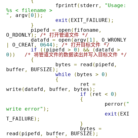
{
		fprintf
(
stderr
,
"Usage: 
%s < filename >

"
,
 argv
[
0
]);
exit
(
EXIT_FAILURE
);
}
	pipefd 
=
 open
(
fifoname
,
O_RDONLY
);
/* 打开管道文件 */
	datafd 
=
 open
(
argv
[
1
],
 O_WRONLY 
|
 O_CREAT
,
0644
);
/* 打开目标文件 */
if
((
pipefd 
>
0
)
&&
(
datafd 
>
0
))
/* 将管道文件的数据读出并写入目标文件 */
{
		bytes 
=
 read
(
pipefd
,
buffer
,
 BUFSIZE
);
while
(
bytes 
>
0
)
{
			ret 
=
write
(
datafd
,
 buffer
,
 bytes
);
if
(
ret 
<
0
)
{
				perror
(
"
write error"
);
exit
(
EXI
T_FAILURE
);
}
			bytes 
=
read
(
pipefd
,
 buffer
,
 BUFSIZE
);