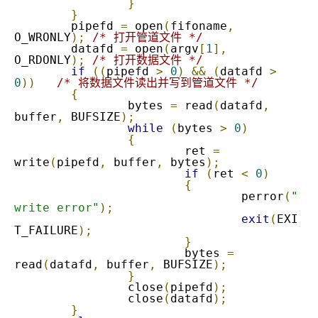
}
}
	pipefd 
=
 open
(
fifoname
,
O_WRONLY
);
/* 打开管道文件 */
	datafd 
=
 open
(
argv
[
1
],
O_RDONLY
);
/* 打开数据文件 */
if
((
pipefd 
>
0
)
&&
(
datafd 
>
0
))
/* 将数据文件读出并写到管道文件 */
{
		bytes 
=
 read
(
datafd
,
buffer
,
 BUFSIZE
);
while
(
bytes 
>
0
)
{
			ret 
=
write
(
pipefd
,
 buffer
,
 bytes
);
if
(
ret 
<
0
)
{
				perror
(
"
write error"
);
exit
(
EXI
T_FAILURE
);
}
			bytes 
=
read
(
datafd
,
 buffer
,
 BUFSIZE
);
}
		close
(
pipefd
);
		close
(
datafd
);
}