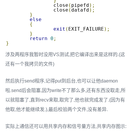
}
		close
(
pipefd
);
		close
(
datafd
);
}
else
{
exit
(
EXIT_FAILURE
);
}
return
0
;
}
涉及两程序我暂时没用VS测试,把它编译出来是这样的.(这
还有一个我拷贝的文件)
然后执行send程序,记得put到后台,也可以让他daemon
啦.send后会阻塞,因为write不了那么多,还有东西没取走,所
以就阻塞了,直到recv来取,取完了,他也就完成发了.(因为有
他取,他才能继续发.),最后校验两个文件,没有差异.
实际上通信还可以用共享内存和信号量方法,共享内存图示: