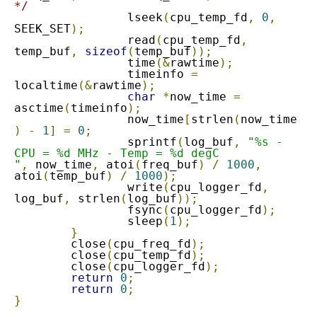
*/
		lseek
(
cpu_temp_fd
,
0
,
SEEK_SET
);
		read
(
cpu_temp_fd
,
temp_buf
,
sizeof
(
temp_buf
));
		time
(&
rawtime
);
		timeinfo 
=
localtime
(&
rawtime
);
char
*
now_time 
=
asctime
(
timeinfo
);
		now_time
[
strlen
(
now_time
)
-
1
]
=
0
;
		sprintf
(
log_buf
,
"%s - 
CPU = %d MHz - Temp = %d degC

"
,
 now_time
,
 atoi
(
freq_buf
)
/
1000
,
atoi
(
temp_buf
)
/
1000
);
		write
(
cpu_logger_fd
,
log_buf
,
 strlen
(
log_buf
));
		fsync
(
cpu_logger_fd
);
		sleep
(
1
);
}
	close
(
cpu_freq_fd
);
	close
(
cpu_temp_fd
);
	close
(
cpu_logger_fd
);
return
0
;
return
0
;
}