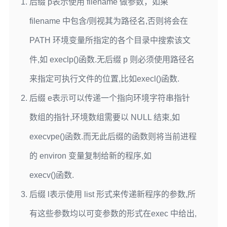
后缀
p
表示使用
filename
做参数，如果
filename
中包含/
则视其为路径名,否则将会在
PATH
环境变量所指定的各个目录中搜索该文
件,如
execlp()
函数.无后缀
p
则必须使用路径名
来指定可执行文件的位置,比如
execl()
函数.
后缀
e
表示可以传递一个指向环境字符串指针
数组的指针,环境数组需要以
NULL
结束,如
execvpe()
函数.而无此后缀的函数则将当前进程
的
environ
变量复制给新的程序,如
execv()
函数.
后缀
l
表示使用
list
形式来传递新程序的参数,所
有这些参数均以可变参数的形式在
exec
中给出,