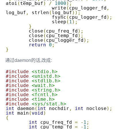
atoi
(
temp_buf
)
/
1000
);
		write
(
cpu_logger_fd
,
log_buf
,
 strlen
(
log_buf
));
		fsync
(
cpu_logger_fd
);
		sleep
(
1
);
}
	close
(
cpu_freq_fd
);
	close
(
cpu_temp_fd
);
	close
(
cpu_logger_fd
);
return
0
;
}
通过daemon的话,改成:
#include
<stdio.h>
#include
<unistd.h>
#include
<stdlib.h>
#include
<wait.h>
#include
<string.h>
#include
<fcntl.h>
#include
<time.h>
#include
<sys/stat.h>
int
 daemon
(
int
 nochdir
,
int
 noclose
);
int
 main
(
void
)
{
int
 cpu_freq_fd 
=
-
1
;
int
 cpu_temp_fd 
=
-
1
;