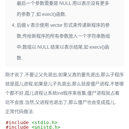
最后一个参数需要是
NULL
用以表示没有更多
的参数了,如
execl()
函数.
后缀
v
表示使用
vector
形式来传递新程序的参
数,传给新程序的所有参数放入一个字符串数组
中,数组以
NULL
结束以表示结尾,如
execv()
函
数.
刚才说了,不要让父先退出,如果父真的要先退出,那么子程序
就是孤儿进程,如果是儿子先退出,那么就是僵尸进程,不管哪
个都不好,孤儿进程让系统init程序来收集,僵尸进程就占着
坑不会放.当然,父进程也退出了,那么僵尸也会变成孤儿.
正常代码做法:
#include
<stdio.h>
#include
<unistd.h>