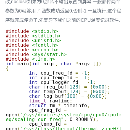
改,noclose如果为0,那么不输出东西到屏幕.一般都传两个
参数为0就够用了.函数成功返回0,否则-1.一旦执行,这个程
序就完成使命了.先复习下我们之前的CPU温度记录软件.
#include
<stdio.h>
#include
<stdlib.h>
#include
<unistd.h>
#include
<fcntl.h>
#include
<errno.h>
#include
<sys/stat.h>
#include
<time.h>
int
 main
(
int
 argc
,
char
*
argv 
[])
{
int
 cpu_freq_fd 
=
-
1
;
int
 cpu_temp_fd 
=
-
1
;
int
 cpu_logger_fd 
=
-
1
;
char
 freq_buf
[
128
]
=
{
0x00
};
char
 temp_buf
[
128
]
=
{
0x00
};
char
 log_buf
[
100
]
=
{
0x00
};
time_t
 rawtime
;
struct
 tm 
*
 timeinfo
;
	cpu_freq_fd 
=
open
(
"/sys/devices/system/cpu/cpu0/cpufr
eq/scaling_cur_freq"
,
 O_RDONLY
);
	cpu_temp_fd 
=
open
(
"/sys/class/thermal/thermal_zone0/t