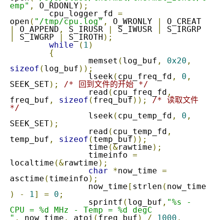
emp"
,
 O_RDONLY
);
	cpu_logger_fd 
=
open
(
"/tmp/cpu.log"
,
 O_WRONLY 
|
 O_CREAT 
|
 O_APPEND
,
 S_IRUSR 
|
 S_IWUSR 
|
 S_IRGRP 
|
 S_IWGRP 
|
 S_IROTH
);
while
(
1
)
{
		memset
(
log_buf
,
0x20
,
sizeof
(
log_buf
));
		lseek
(
cpu_freq_fd
,
0
,
SEEK_SET
);
/* 回到文件的开始 */
		read
(
cpu_freq_fd
,
freq_buf
,
sizeof
(
freq_buf
));
/* 读取文件 
*/
		lseek
(
cpu_temp_fd
,
0
,
SEEK_SET
);
		read
(
cpu_temp_fd
,
temp_buf
,
sizeof
(
temp_buf
));
		time
(&
rawtime
);
		timeinfo 
=
localtime
(&
rawtime
);
char
*
now_time 
=
asctime
(
timeinfo
);
		now_time
[
strlen
(
now_time
)
-
1
]
=
0
;
		sprintf
(
log_buf
,
"%s - 
CPU = %d MHz - Temp = %d degC

"
,
 now_time
,
 atoi
(
freq_buf
)
/
1000
,