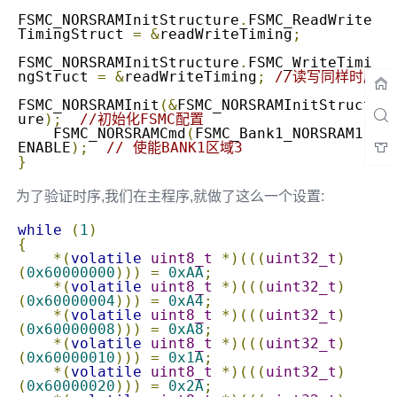
FSMC_NORSRAMInitStructure
.
FSMC_ReadWrite
TimingStruct 
=
&
readWriteTiming
;
FSMC_NORSRAMInitStructure
.
FSMC_WriteTimi
ngStruct 
=
&
readWriteTiming
;
//读写同样时序
FSMC_NORSRAMInit
(&
FSMC_NORSRAMInitStruct
ure
);
//初始化FSMC配置
    FSMC_NORSRAMCmd
(
FSMC_Bank1_NORSRAM1
,
ENABLE
);
// 使能BANK1区域3
}
为了验证时序,我们在主程序,就做了这么一个设置:
while
(
1
)
{
*(
volatile
uint8_t
*)(((
uint32_t
)
(
0x60000000
)))
=
0xAA
;
*(
volatile
uint8_t
*)(((
uint32_t
)
(
0x60000004
)))
=
0xA4
;
*(
volatile
uint8_t
*)(((
uint32_t
)
(
0x60000008
)))
=
0xA8
;
*(
volatile
uint8_t
*)(((
uint32_t
)
(
0x60000010
)))
=
0x1A
;
*(
volatile
uint8_t
*)(((
uint32_t
)
(
0x60000020
)))
=
0x2A
;