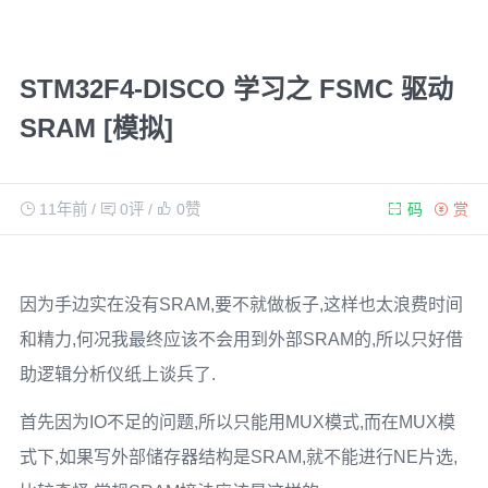
STM32F4-DISCO 学习之 FSMC 驱动
SRAM [模拟]
11年前
/
0评
/
0
赞
码
赏
因为手边实在没有SRAM,要不就做板子,这样也太浪费时间
和精力,何况我最终应该不会用到外部SRAM的,所以只好借
助逻辑分析仪纸上谈兵了.
首先因为IO不足的问题,所以只能用MUX模式,而在MUX模
式下,如果写外部储存器结构是SRAM,就不能进行NE片选,