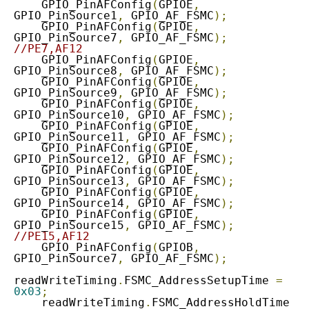
    GPIO_PinAFConfig
(
GPIOE
,
GPIO_PinSource1
,
 GPIO_AF_FSMC
);
    GPIO_PinAFConfig
(
GPIOE
,
GPIO_PinSource7
,
 GPIO_AF_FSMC
);
//PE7,AF12
    GPIO_PinAFConfig
(
GPIOE
,
GPIO_PinSource8
,
 GPIO_AF_FSMC
);
    GPIO_PinAFConfig
(
GPIOE
,
GPIO_PinSource9
,
 GPIO_AF_FSMC
);
    GPIO_PinAFConfig
(
GPIOE
,
GPIO_PinSource10
,
 GPIO_AF_FSMC
);
    GPIO_PinAFConfig
(
GPIOE
,
GPIO_PinSource11
,
 GPIO_AF_FSMC
);
    GPIO_PinAFConfig
(
GPIOE
,
GPIO_PinSource12
,
 GPIO_AF_FSMC
);
    GPIO_PinAFConfig
(
GPIOE
,
GPIO_PinSource13
,
 GPIO_AF_FSMC
);
    GPIO_PinAFConfig
(
GPIOE
,
GPIO_PinSource14
,
 GPIO_AF_FSMC
);
    GPIO_PinAFConfig
(
GPIOE
,
GPIO_PinSource15
,
 GPIO_AF_FSMC
);
//PE15,AF12
    GPIO_PinAFConfig
(
GPIOB
,
GPIO_PinSource7
,
 GPIO_AF_FSMC
);
readWriteTiming
.
FSMC_AddressSetupTime 
=
0x03
;
    readWriteTiming
.
FSMC_AddressHoldTime 