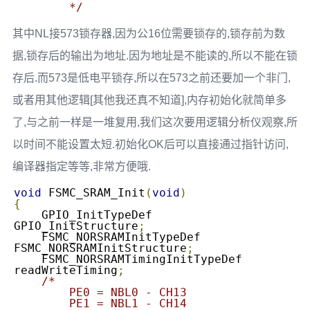
	*/
其中NL接573锁存器,因为公16位需要锁存的,锁存前为数
据,锁存后的输出为地址.因为地址是不能读的,所以不能在锁
存后.而573是低电平锁存,所以在573之前还要加一个非门,
或者用其他逻辑[其他我还真不知道],内存初始化就简单多
了,与之前一样是一堆复用,我们这次要用逻辑分析仪观察,所
以时间不能设置太短.初始化OK后可以直接通过指针访问,
编译器指定等等,非常方便哦.
void
 FSMC_SRAM_Init
(
void
)
{
    GPIO_InitTypeDef  
GPIO_InitStructure
;
    FSMC_NORSRAMInitTypeDef  
FSMC_NORSRAMInitStructure
;
    FSMC_NORSRAMTimingInitTypeDef  
readWriteTiming
;
/*

    	PE0 = NBL0 - CH13

    	PE1 = NBL1 - CH14
