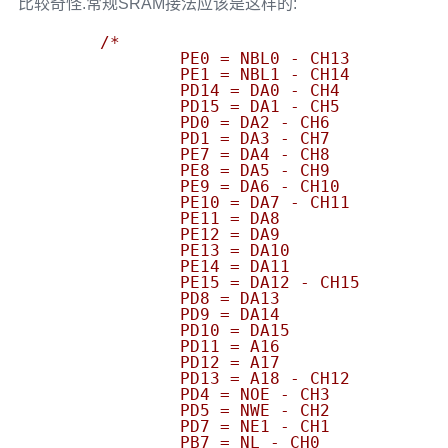
比较奇怪.常规SRAM接法应该是这样的:
/*

		PE0 = NBL0 - CH13

		PE1 = NBL1 - CH14

		PD14 = DA0 - CH4

		PD15 = DA1 - CH5

		PD0 = DA2 - CH6

		PD1 = DA3 - CH7

		PE7 = DA4 - CH8

		PE8 = DA5 - CH9

		PE9 = DA6 - CH10

		PE10 = DA7 - CH11

		PE11 = DA8

		PE12 = DA9

		PE13 = DA10

		PE14 = DA11

		PE15 = DA12 - CH15

		PD8 = DA13

		PD9 = DA14

		PD10 = DA15

		PD11 = A16

		PD12 = A17

		PD13 = A18 - CH12

		PD4 = NOE - CH3

		PD5 = NWE - CH2

		PD7 = NE1 - CH1

		PB7 = NL - CH0
