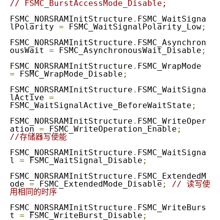
// FSMC_BurstAccessMode_Disable;
FSMC_NORSRAMInitStructure
.
FSMC_WaitSigna
lPolarity 
=
 FSMC_WaitSignalPolarity_Low
;
FSMC_NORSRAMInitStructure
.
FSMC_Asynchron
ousWait 
=
 FSMC_AsynchronousWait_Disable
;
FSMC_NORSRAMInitStructure
.
FSMC_WrapMode 
=
 FSMC_WrapMode_Disable
;
FSMC_NORSRAMInitStructure
.
FSMC_WaitSigna
lActive 
=
FSMC_WaitSignalActive_BeforeWaitState
;
FSMC_NORSRAMInitStructure
.
FSMC_WriteOper
ation 
=
 FSMC_WriteOperation_Enable
;
//存储器写使能
FSMC_NORSRAMInitStructure
.
FSMC_WaitSigna
l 
=
 FSMC_WaitSignal_Disable
;
FSMC_NORSRAMInitStructure
.
FSMC_ExtendedM
ode 
=
 FSMC_ExtendedMode_Disable
;
// 读写使
用相同的时序
FSMC_NORSRAMInitStructure
.
FSMC_WriteBurs
t 
=
 FSMC_WriteBurst_Disable
;