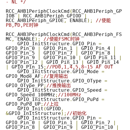
- NL */
RCC_AHB1PeriphClockCmd
(
RCC_AHB1Periph_GP
IOB 
|
 RCC_AHB1Periph_GPIOD 
|
RCC_AHB1Periph_GPIOE
,
 ENABLE
);
//使能
PB,PD,PE时钟
RCC_AHB3PeriphClockCmd
(
RCC_AHB3Periph_FS
MC
,
 ENABLE
);
//使能FSMC时钟
    GPIO_InitStructure
.
GPIO_Pin 
=
GPIO_Pin_0 
|
 GPIO_Pin_1 
|
 GPIO_Pin_4 
|
GPIO_Pin_5 
|
 GPIO_Pin_7 
|
 GPIO_Pin_8 
|
GPIO_Pin_9 
|
 GPIO_Pin_10 
|
 GPIO_Pin_11 
|
GPIO_Pin_12 
|
 GPIO_Pin_13 
|
 GPIO_Pin_14 
|
 GPIO_Pin_15
;
//PD0,1,4,5,8~15 AF OUT
    GPIO_InitStructure
.
GPIO_Mode 
=
GPIO_Mode_AF
;
//复用输出
    GPIO_InitStructure
.
GPIO_OType 
=
GPIO_OType_PP
;
//推挽输出
    GPIO_InitStructure
.
GPIO_Speed 
=
GPIO_Speed_100MHz
;
//100MHz
    GPIO_InitStructure
.
GPIO_PuPd 
=
GPIO_PuPd_UP
;
//上拉
    GPIO_Init
(
GPIOD
,
&
GPIO_InitStructure
);
//初始化
    GPIO_InitStructure
.
GPIO_Pin 
=
GPIO_Pin_0 
|
 GPIO_Pin_1 
|
 GPIO_Pin_7 
|
GPIO_Pin_8 
|
 GPIO_Pin_9 
|
 GPIO_Pin_10 
|