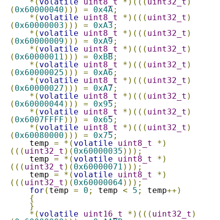
*(
volatile
uint8_t
*)(((
uint32_t
)
(
0x60000040
)))
=
0x4A
;
*(
volatile
uint8_t
*)(((
uint32_t
)
(
0x60000003
)))
=
0xA3
;
*(
volatile
uint8_t
*)(((
uint32_t
)
(
0x60000009
)))
=
0xA9
;
*(
volatile
uint8_t
*)(((
uint32_t
)
(
0x60000011
)))
=
0xBB
;
*(
volatile
uint8_t
*)(((
uint32_t
)
(
0x60000025
)))
=
0xA6
;
*(
volatile
uint8_t
*)(((
uint32_t
)
(
0x60000027
)))
=
0xA7
;
*(
volatile
uint8_t
*)(((
uint32_t
)
(
0x60000044
)))
=
0x95
;
*(
volatile
uint8_t
*)(((
uint32_t
)
(
0x6007FFFF
)))
=
0x65
;
*(
volatile
uint8_t
*)(((
uint32_t
)
(
0x60080000
)))
=
0x75
;
    temp 
=
*(
volatile
uint8_t
*)
(((
uint32_t
)(
0x60000035
)));
    temp 
=
*(
volatile
uint8_t
*)
(((
uint32_t
)(
0x60000071
)));
    temp 
=
*(
volatile
uint8_t
*)
(((
uint32_t
)(
0x60000064
)));
for
(
temp 
=
0
;
 temp 
<
5
;
 temp
++)
{
}
*(
volatile
uint16_t
*)(((
uint32_t
)