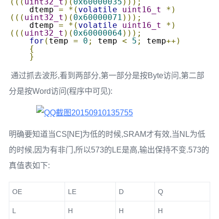
(((
uint32_t
)(
0x60000035
)));
    dtemp 
=
*(
volatile
uint16_t
*)
(((
uint32_t
)(
0x60000071
)));
    dtemp 
=
*(
volatile
uint16_t
*)
(((
uint32_t
)(
0x60000064
)));
for
(
temp 
=
0
;
 temp 
<
5
;
 temp
++)
{
}
通过抓去波形,看到两部分,第一部分是按Byte访问,第二部
分是按Word访问(程序中可见):
明确要知道当CS[NE]为低的时候,SRAM才有效,当NL为低
的时候,因为有非门,所以573的LE是高,输出保持不变.573的
真值表如下:
OE
LE
D
Q
L
H
H
H