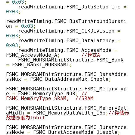
=
0x03
;
    readWriteTiming
.
FSMC_DataSetupTime 
=
0x03
;
readWriteTiming
.
FSMC_BusTurnAroundDurati
on 
=
0x03
;
    readWriteTiming
.
FSMC_CLKDivision 
=
0x03
;
    readWriteTiming
.
FSMC_DataLatency 
=
0x03
;
    readWriteTiming
.
FSMC_AccessMode 
=
FSMC_AccessMode_A
;
//模式A
    FSMC_NORSRAMInitStructure
.
FSMC_Bank 
=
 FSMC_Bank1_NORSRAM1
;
FSMC_NORSRAMInitStructure
.
FSMC_DataAddre
ssMux 
=
 FSMC_DataAddressMux_Enable
;
FSMC_NORSRAMInitStructure
.
FSMC_MemoryTyp
e 
=
 FSMC_MemoryType_NOR
;
// 
FSMC_MemoryType_SRAM;  //SRAM
FSMC_NORSRAMInitStructure
.
FSMC_MemoryDat
aWidth 
=
 FSMC_MemoryDataWidth_16b
;
//存储器
数据宽度为16bit
FSMC_NORSRAMInitStructure
.
FSMC_BurstAcce
ssMode 
=
 FSMC_BurstAccessMode_Disable
;