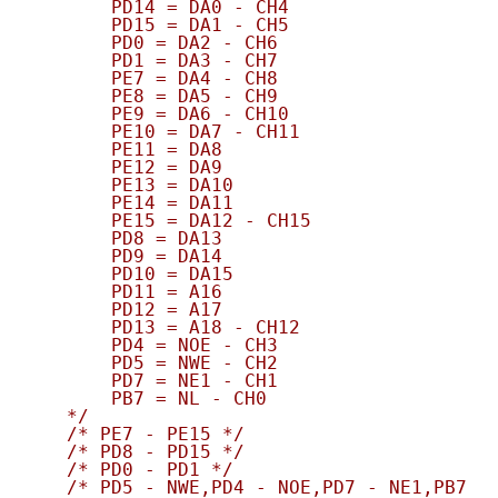
    	PD14 = DA0 - CH4

    	PD15 = DA1 - CH5

    	PD0 = DA2 - CH6

    	PD1 = DA3 - CH7

    	PE7 = DA4 - CH8

    	PE8 = DA5 - CH9

    	PE9 = DA6 - CH10

    	PE10 = DA7 - CH11

    	PE11 = DA8

    	PE12 = DA9

    	PE13 = DA10

    	PE14 = DA11

    	PE15 = DA12 - CH15

    	PD8 = DA13

    	PD9 = DA14

    	PD10 = DA15

    	PD11 = A16

    	PD12 = A17

    	PD13 = A18 - CH12

    	PD4 = NOE - CH3

    	PD5 = NWE - CH2

    	PD7 = NE1 - CH1

    	PB7 = NL - CH0

    */
/* PE7 - PE15 */
/* PD8 - PD15 */
/* PD0 - PD1 */
/* PD5 - NWE,PD4 - NOE,PD7 - NE1,PB7 