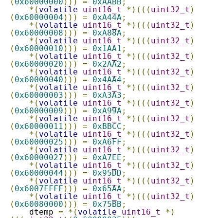
(
0x60000000
)))
=
0xAABB
;
*(
volatile
uint16_t
*)(((
uint32_t
)
(
0x60000004
)))
=
0xA44A
;
*(
volatile
uint16_t
*)(((
uint32_t
)
(
0x60000008
)))
=
0xA88A
;
*(
volatile
uint16_t
*)(((
uint32_t
)
(
0x60000010
)))
=
0x1AA1
;
*(
volatile
uint16_t
*)(((
uint32_t
)
(
0x60000020
)))
=
0x2AA2
;
*(
volatile
uint16_t
*)(((
uint32_t
)
(
0x60000040
)))
=
0x4AA4
;
*(
volatile
uint16_t
*)(((
uint32_t
)
(
0x60000003
)))
=
0xA3A3
;
*(
volatile
uint16_t
*)(((
uint32_t
)
(
0x60000009
)))
=
0xA99A
;
*(
volatile
uint16_t
*)(((
uint32_t
)
(
0x60000011
)))
=
0xBBCC
;
*(
volatile
uint16_t
*)(((
uint32_t
)
(
0x60000025
)))
=
0xA6FF
;
*(
volatile
uint16_t
*)(((
uint32_t
)
(
0x60000027
)))
=
0xA7EE
;
*(
volatile
uint16_t
*)(((
uint32_t
)
(
0x60000044
)))
=
0x95DD
;
*(
volatile
uint16_t
*)(((
uint32_t
)
(
0x6007FFFF
)))
=
0x65AA
;
*(
volatile
uint16_t
*)(((
uint32_t
)
(
0x60080000
)))
=
0x75BB
;
    dtemp 
=
*(
volatile
uint16_t
*)