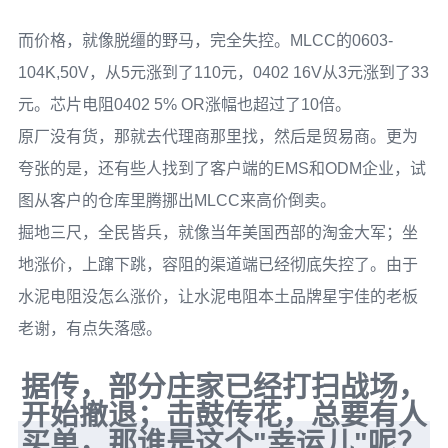
而价格，就像脱缰的野马，完全失控。MLCC的0603-
104K,50V，从5元涨到了110元，0402 16V从3元涨到了33
元。芯片电阻0402 5% OR涨幅也超过了10倍。
原厂没有货，那就去代理商那里找，然后是贸易商。更为
夸张的是，还有些人找到了客户端的EMS和ODM企业，试
图从客户的仓库里腾挪出MLCC来高价倒卖。
掘地三尺，全民皆兵，就像当年美国西部的淘金大军；坐
地涨价，上蹿下跳，容阻的渠道端已经彻底失控了。由于
水泥电阻没怎么涨价，让水泥电阻本土品牌星宇佳的老板
老谢，有点失落感。
据传，部分庄家已经打扫战场，
开始撤退；击鼓传花，总要有人
买单，那谁是这个"幸运儿"呢？