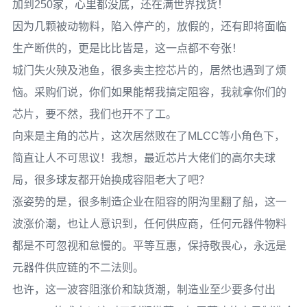
加到250家，心里都没底，还在满世界找货！
因为几颗被动物料，陷入停产的，放假的，还有即将面临
生产断供的，更是比比皆是，这一点都不夸张！
城门失火殃及池鱼，很多卖主控芯片的，居然也遇到了烦
恼。采购们说，你们如果能帮我搞定阻容，我就拿你们的
芯片，要不然，我们也开不了工。
向来是主角的芯片，这次居然败在了MLCC等小角色下，
简直让人不可思议！我想，最近芯片大佬们的高尔夫球
局，很多球友都开始换成容阻老大了吧？
涨姿势的是，很多制造企业在阻容的阴沟里翻了船，这一
波涨价潮，也让人意识到，任何供应商，任何元器件物料
都是不可忽视和怠慢的。平等互惠，保持敬畏心，永远是
元器件供应链的不二法则。
也许，这一波容阻涨价和缺货潮，制造业至少要多付出