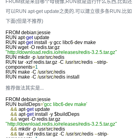
FROM就是来自哪个母镜像,RUN就是运行什么东西,比如还
可以RUN apt-get update之类的.可以建立很多条RUN.比如
下面(但是不推荐)
FROM debian
:
jessie

RUN apt
-
get
 update

RUN apt
-
get
 install 
-
y gcc libc6
-
dev make

RUN wget 
-
O redis
.
tar
.
gz 
"http://download.redis.io/releases/redis-3.2.5.tar.gz"
RUN mkdir 
-
p 
/
usr
/
src
/
redis

RUN tar 
-
xzf redis
.
tar
.
gz 
-
C 
/
usr
/
src
/
redis 
--
strip
-
components
=
1
RUN make 
-
C 
/
usr
/
src
/
redis

RUN make 
-
C 
/
usr
/
src
/
redis install
推荐做法其实是...
FROM debian
:
jessie

RUN buildDeps
=
'gcc libc6-dev make'
&&
 apt
-
get
 update 

&&
 apt
-
get
 install 
-
y $buildDeps 

&&
 wget 
-
O redis
.
tar
.
gz 
"http://download.redis.io/releases/redis-3.2.5.tar.gz"
&&
 mkdir 
-
p 
/
usr
/
src
/
redis 

&&
 tar 
-
xzf redis
.
tar
.
gz 
-
C 
/
usr
/
src
/
redis 
--
strip
-