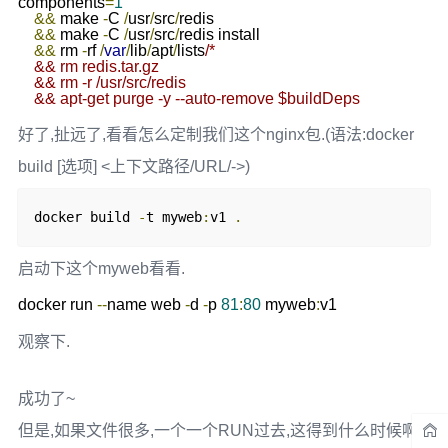
components
=
1
&&
 make 
-
C 
/
usr
/
src
/
redis 

&&
 make 
-
C 
/
usr
/
src
/
redis install 

&&
 rm 
-
rf 
/
var
/
lib
/
apt
/
lists
/* 

    && rm redis.tar.gz 

    && rm -r /usr/src/redis 

    && apt-get purge -y --auto-remove $buildDeps
好了,扯远了,看看怎么定制我们这个nginx包.(语法:docker
build [选项] <上下文路径/URL/->)
docker build 
-
t myweb
:
v1 
.
启动下这个myweb看看.
docker run 
--
name web 
-
d 
-
p 
81
:
80
 myweb
:
v1
观察下.
成功了~
但是,如果文件很多,一个一个RUN过去,这得到什么时候啊.