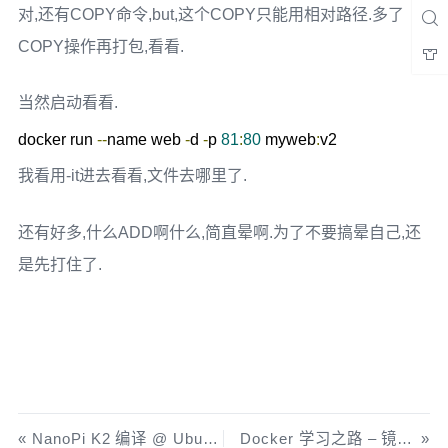
对,还有COPY命令,but,这个COPY只能用相对路径.多了
COPY操作再打包,看看.
当然启动看看.
docker run 
--
name web 
-
d 
-
p 
81
:
80
 myweb
:
v2
我看用-it进去看看,文件去哪里了.
还有好多,什么ADD啊什么,简直晕啊.为了不要搞晕自己,还
是先打住了.
NanoPi K2 编译 @ Ubuntu 16.04
Docker 学习之路 – 镜像安装的其他用法