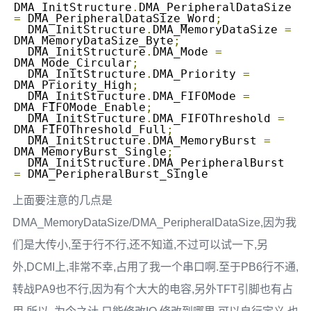
DMA_InitStructure
.
DMA_PeripheralDataSize 
=
 DMA_PeripheralDataSize_Word
;
  DMA_InitStructure
.
DMA_MemoryDataSize 
=
DMA_MemoryDataSize_Byte
;
  DMA_InitStructure
.
DMA_Mode 
=
DMA_Mode_Circular
;
  DMA_InitStructure
.
DMA_Priority 
=
DMA_Priority_High
;
  DMA_InitStructure
.
DMA_FIFOMode 
=
DMA_FIFOMode_Enable
;
  DMA_InitStructure
.
DMA_FIFOThreshold 
=
DMA_FIFOThreshold_Full
;
  DMA_InitStructure
.
DMA_MemoryBurst 
=
DMA_MemoryBurst_Single
;
  DMA_InitStructure
.
DMA_PeripheralBurst 
=
 DMA_PeripheralBurst_Single
上面要注意的几点是
DMA_MemoryDataSize/DMA_PeripheralDataSize,因为我
们是大传小,至于行不行,还不知道,不过可以试一下,另
外,DCMI上,非常不幸,占用了我一个串口啊.至于PB6行不通,
转战PA9也不行,因为有个大大的电容,另外TFT引脚也有占