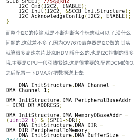
SCCB_SPEED
;
//速度kHz
    I2C_Cmd
(
I2C2
,
 ENABLE
);
    I2C_Init
(
I2C2
,
&
SCCB_InitStructure
);
    I2C_AcknowledgeConfig
(
I2C2
,
 ENABLE
);
}
而整个I2C的传输,就是不断判断各个标志就可以了,没什么
问题的.这就差不多了,因为OV7670寄存器是I2C做的,其实
就算很多高速芯片,比如HDMI桥什么的,也是I2C控制的很多
哦,主要是CPU一般引脚紧缺,这是很重要的.配置DCMI的IO,
之后配置一下DMA,好把数据送上去:
    DMA_InitStructure
.
DMA_Channel 
=
DMA_Channel_1
;
DMA_InitStructure
.
DMA_PeripheralBaseAddr 
=
 DCMI_DR_ADDRESS
;
DMA_InitStructure
.
DMA_Memory0BaseAddr 
=
(
uint32_t
)
&
(
SPI1
->
DR
);
    DMA_InitStructure
.
DMA_DIR 
=
DMA_DIR_PeripheralToMemory
;
    DMA_InitStructure
.
DMA_BufferSize 
=