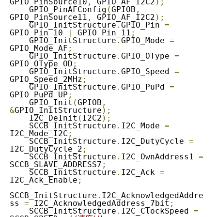
GPIO_PinSource10
,
 GPIO_AF_I2C2
);
    GPIO_PinAFConfig
(
GPIOB
,
GPIO_PinSource11
,
 GPIO_AF_I2C2
);
    GPIO_InitStructure
.
GPIO_Pin 
=
GPIO_Pin_10 
|
 GPIO_Pin_11
;
    GPIO_InitStructure
.
GPIO_Mode 
=
GPIO_Mode_AF
;
    GPIO_InitStructure
.
GPIO_OType 
=
GPIO_OType_OD
;
    GPIO_InitStructure
.
GPIO_Speed 
=
GPIO_Speed_2MHz
;
    GPIO_InitStructure
.
GPIO_PuPd 
=
GPIO_PuPd_UP
;
    GPIO_Init
(
GPIOB
,
&
GPIO_InitStructure
);
    I2C_DeInit
(
I2C2
);
    SCCB_InitStructure
.
I2C_Mode 
=
I2C_Mode_I2C
;
    SCCB_InitStructure
.
I2C_DutyCycle 
=
I2C_DutyCycle_2
;
    SCCB_InitStructure
.
I2C_OwnAddress1 
=
SCCB_SLAVE_ADDRESS7
;
    SCCB_InitStructure
.
I2C_Ack 
=
I2C_Ack_Enable
;
SCCB_InitStructure
.
I2C_AcknowledgedAddre
ss 
=
 I2C_AcknowledgedAddress_7bit
;
    SCCB_InitStructure
.
I2C_ClockSpeed 
=