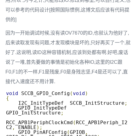
用,所以 ,为今之计,只能修改IO.修改到哪里,可以自行定义,也
可以参考的代码设计[按照国际惯例,这博文后应该有代码提
供的]
因为一开始调试时候,没有读OV7670的ID,也就认为他好了,
后来读取发现有问题,才发现模块是坏的,只好再买了一个,就
好了.这说明,读ID这种容错机制,应该到处都有啊.好吧,废话
说了一堆,首先要做的事情是初始化各种IO,这里的I2C跟
F0,F1的不一样,F1是残废,F0是身残志坚,F4是还可以了,直
接代入速度还不用计算.
void
 SCCB_GPIO_Config
(
void
)
{
    I2C_InitTypeDef  SCCB_InitStructure
;
    GPIO_InitTypeDef  
GPIO_InitStructure
;
RCC_APB1PeriphClockCmd
(
RCC_APB1Periph_I2
C2
,
 ENABLE
);
    GPIO_PinAFConfig
(
GPIOB
,