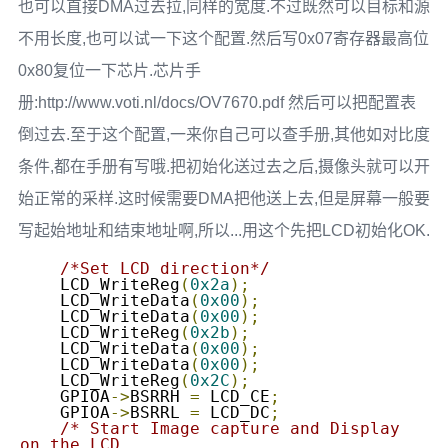
也可以直接DMA过去拉,同样的宽度.不过既然可以目标和源
不用长度,也可以试一下这个配置.然后写0x07寄存器最高位
0x80复位一下芯片.芯片手
册:http://www.voti.nl/docs/OV7670.pdf 然后可以把配置表
倒过去.至于这个配置,一来你自己可以查手册,其他如对比度
条件,都在手册有写哦.把初始化送过去之后,摄像头就可以开
始正常的采样.这时候需要DMA把他送上去,但是屏幕一般要
写起始地址和结束地址啊,所以...用这个先把LCD初始化OK.
/*Set LCD direction*/
    LCD_WriteReg
(
0x2a
);
    LCD_WriteData
(
0x00
);
    LCD_WriteData
(
0x00
);
    LCD_WriteReg
(
0x2b
);
    LCD_WriteData
(
0x00
);
    LCD_WriteData
(
0x00
);
    LCD_WriteReg
(
0x2C
);
    GPIOA
->
BSRRH 
=
 LCD_CE
;
    GPIOA
->
BSRRL 
=
 LCD_DC
;
/* Start Image capture and Display 
on the LCD 