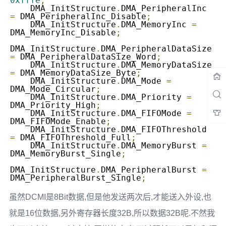
0xfffe
;
    DMA_InitStructure
.
DMA_PeripheralInc 
=
 DMA_PeripheralInc_Disable
;
    DMA_InitStructure
.
DMA_MemoryInc 
=
DMA_MemoryInc_Disable
;
DMA_InitStructure
.
DMA_PeripheralDataSize 
=
 DMA_PeripheralDataSize_Word
;
    DMA_InitStructure
.
DMA_MemoryDataSize 
=
 DMA_MemoryDataSize_Byte
;
    DMA_InitStructure
.
DMA_Mode 
=
DMA_Mode_Circular
;
    DMA_InitStructure
.
DMA_Priority 
=
DMA_Priority_High
;
    DMA_InitStructure
.
DMA_FIFOMode 
=
DMA_FIFOMode_Enable
;
    DMA_InitStructure
.
DMA_FIFOThreshold 
=
 DMA_FIFOThreshold_Full
;
    DMA_InitStructure
.
DMA_MemoryBurst 
=
DMA_MemoryBurst_Single
;
DMA_InitStructure
.
DMA_PeripheralBurst 
=
DMA_PeripheralBurst_Single
;
虽然DCMI是8Bit数据,但是他发送两次后,才能送入外设,也
就是16位数据,另外寄存器长度32B,所以数据32B呢.不然我