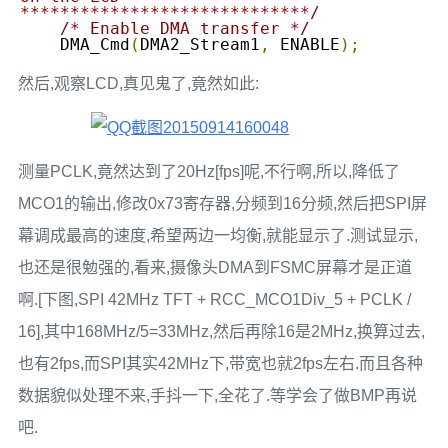
*****************************/
/* Enable DMA transfer */
    DMA_Cmd
(
DMA2_Stream1
,
 ENABLE
);
然后,观察LCD,真见鬼了,竟然如此:
测量PCLK,竟然达到了20Hz[fps]呢,不行啊,所以,降低了
MCO1的输出,修改0x73寄存器,分频到16分频,然后把SPI屏
幕调成最高的速度,希望两边一均衡,就能显示了.测试显示,
也还是很勉强的,看来,摄像头DMA到FSMC屏幕才是正道
啊.[下图,SPI 42MHz TFT + RCC_MCO1Div_5 + PCLK /
16],其中168MHz/5=33MHz,然后再除16是2MHz,换算过去,
也有2fps,而SPI其实42MHz下,带宽也就2fps左右.而且各种
数据貌似处理不来,手抖一下,全花了.等学会了做BMP再说
吧.