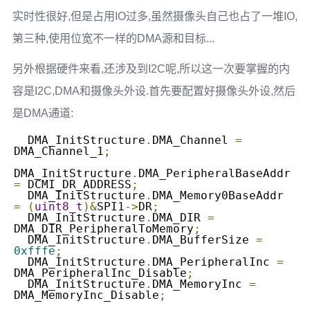
实时性很好,但是占用IO过多,虽然摄像头自己也占了一堆IO,
第三种,使用位宽不一样的DMA源和目标...
另外根据硬件来看,还涉及到I2C呢,所以这一次要掌握的内
容是I2C,DMA和摄像头外设.首先要配置好摄像头外设,然后
是DMA通道:
  DMA_InitStructure
.
DMA_Channel 
=
DMA_Channel_1
;
DMA_InitStructure
.
DMA_PeripheralBaseAddr 
=
 DCMI_DR_ADDRESS
;
  DMA_InitStructure
.
DMA_Memory0BaseAddr 
=
(
uint8_t
)&
SPI1
->
DR
;
  DMA_InitStructure
.
DMA_DIR 
=
DMA_DIR_PeripheralToMemory
;
  DMA_InitStructure
.
DMA_BufferSize 
=
0xfffe
;
  DMA_InitStructure
.
DMA_PeripheralInc 
=
DMA_PeripheralInc_Disable
;
  DMA_InitStructure
.
DMA_MemoryInc 
=
DMA_MemoryInc_Disable
;