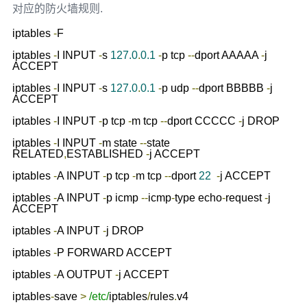
对应的防火墙规则.
iptables 
-
F

iptables 
-
I INPUT 
-
s 
127.0
.
0.1
-
p tcp 
--
dport AAAAA 
-
j 
ACCEPT

iptables 
-
I INPUT 
-
s 
127.0
.
0.1
-
p udp 
--
dport BBBBB 
-
j 
ACCEPT

iptables 
-
I INPUT 
-
p tcp 
-
m tcp 
--
dport CCCCC 
-
j DROP

iptables 
-
I INPUT 
-
m state 
--
state 
RELATED
,
ESTABLISHED 
-
j ACCEPT

iptables 
-
A INPUT 
-
p tcp 
-
m tcp 
--
dport 
22
-
j ACCEPT

iptables 
-
A INPUT 
-
p icmp 
--
icmp
-
type echo
-
request 
-
j 
ACCEPT

iptables 
-
A INPUT 
-
j DROP

iptables 
-
P FORWARD ACCEPT

iptables 
-
A OUTPUT 
-
j ACCEPT

iptables
-
save 
>
/etc/
iptables
/
rules
.
v4