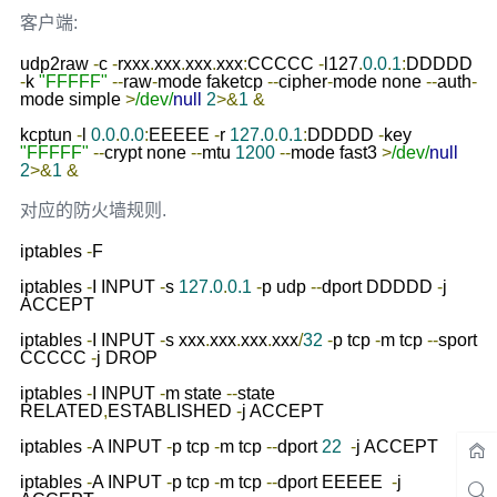
客户端:
udp2raw 
-
c 
-
rxxx
.
xxx
.
xxx
.
xxx
:
CCCCC 
-
l127
.
0.0
.
1
:
DDDDD 
-
k 
"FFFFF"
--
raw
-
mode faketcp 
--
cipher
-
mode none 
--
auth
-
mode simple 
>
/dev/
null
2
>&
1
&
kcptun 
-
l 
0.0
.
0.0
:
EEEEE 
-
r 
127.0
.
0.1
:
DDDDD 
-
key 
"FFFFF"
--
crypt none 
--
mtu 
1200
--
mode fast3 
>
/dev/
null
2
>&
1
&
对应的防火墙规则.
iptables 
-
F

iptables 
-
I INPUT 
-
s 
127.0
.
0.1
-
p udp 
--
dport DDDDD 
-
j 
ACCEPT

iptables 
-
I INPUT 
-
s xxx
.
xxx
.
xxx
.
xxx
/
32
-
p tcp 
-
m tcp 
--
sport 
CCCCC 
-
j DROP

iptables 
-
I INPUT 
-
m state 
--
state 
RELATED
,
ESTABLISHED 
-
j ACCEPT

iptables 
-
A INPUT 
-
p tcp 
-
m tcp 
--
dport 
22
-
j ACCEPT

iptables 
-
A INPUT 
-
p tcp 
-
m tcp 
--
dport EEEEE  
-
j 