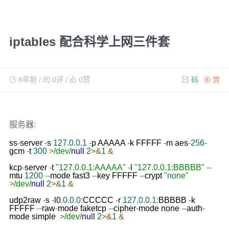
iptables 配合科学上网三件套
8年前
/
0评
/
0
赞
码
赏
服务器:
ss
-
server 
-
s 
127.0
.
0.1
-
p AAAAA 
-
k FFFFF 
-
m aes
-
256
-
gcm 
-
t 
300
>
/dev/
null
2
>&
1
&
kcp
-
server 
-
t 
"127.0.0.1:AAAAA"
-
l 
"127.0.0.1:BBBBB"
--
mtu 
1200
--
mode fast3 
--
key FFFFF 
--
crypt 
"none"
>
/dev/
null
2
>&
1
&
udp2raw 
-
s 
-
l0
.
0.0
.
0
:
CCCCC 
-
r 
127.0
.
0.1
:
BBBBB 
-
k 
FFFFF 
--
raw
-
mode faketcp 
--
cipher
-
mode none 
--
auth
-
mode simple  
>
/dev/
null
2
>&
1
&