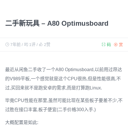
二手新玩具 – A80 Optimusboard
7年前
/
1评
/
2
赞
码
赏
最近从闲鱼二手收了一个A80 Optimusboard,以前用过昂达
的V989平板,一个感觉就是这个CPU很热,但是性能很高,不
过,买回来就不是跑安卓的需求,而是打算跑Linux.
毕竟CPU性能在那里,虽然可能比现在某些板子要差不少,不
过胜在接口丰富,板子便宜(二手价格300入手.)
大概配置是如此: