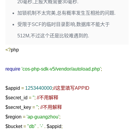
20毫秒,上报大概需要30毫秒.
加锁机制不太完美,总有概率发生互相抢的问题.
受限于SCF的临时目录影响,数据库不能大于
512M,不过这个还是比较难遇到的.
<?
php

require
'cos-php-sdk-v5/vendor/autoload.php'
;
$appid 
=
1253440000
;
//这里填写APPID
$secret_id 
=
''
;
//不用解释
$secret_key 
=
''
;
//不用解释
$region 
=
'ap-guangzhou'
;
$bucket 
=
"db"
.
'-'
.
 $appid
;