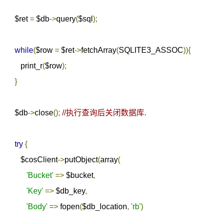
   $ret 
=
 $db
->
query
(
$sql
);
while
(
$row 
=
 $ret
->
fetchArray
(
SQLITE3_ASSOC
)){
      print_r
(
$row
);
}
   $db
->
close
();
//执行查询后关闭数据库.
try
{
      $cosClient
->
putObject
(
array
(
'Bucket'
=>
 $bucket
,
'Key'
=>
 $db_key
,
'Body'
=>
 fopen
(
$db_location
,
'rb'
)