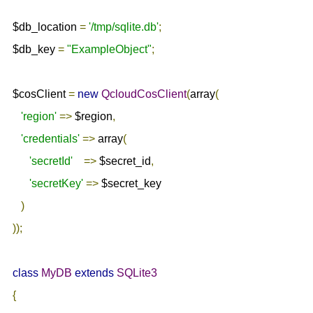
$db_location 
=
'/tmp/sqlite.db'
;
$db_key 
=
"ExampleObject"
;
$cosClient 
=
new
QcloudCosClient
(
array
(
'region'
=>
 $region
,
'credentials'
=>
 array
(
'secretId'
=>
 $secret_id
,
'secretKey'
=>
 $secret_key

)
));
class
MyDB
extends
SQLite3
{