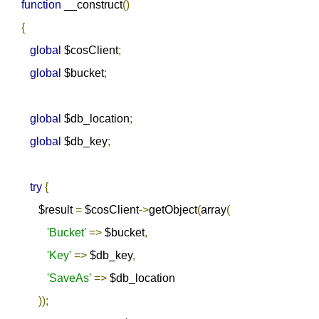
function
 __construct
()
{
global
 $cosClient
;
global
 $bucket
;
global
 $db_location
;
global
 $db_key
;
try
{
         $result 
=
 $cosClient
->
getObject
(
array
(
'Bucket'
=>
 $bucket
,
'Key'
=>
 $db_key
,
'SaveAs'
=>
 $db_location

));