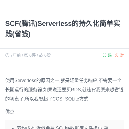
SCF(腾讯)Serverless的持久化简单实
践(省钱)
7年前
/
0评
/
0
赞
码
赏
使用Serverless的原因之一,就是轻量任务响应,不需要一个
长期运行的服务器,如果说还要买RDS,就违背我原来想省钱
的初衷了,所以我想起了COS+SQLite方式.
优点:
节约成本,近似免费,SQLite数据库文件极小,通