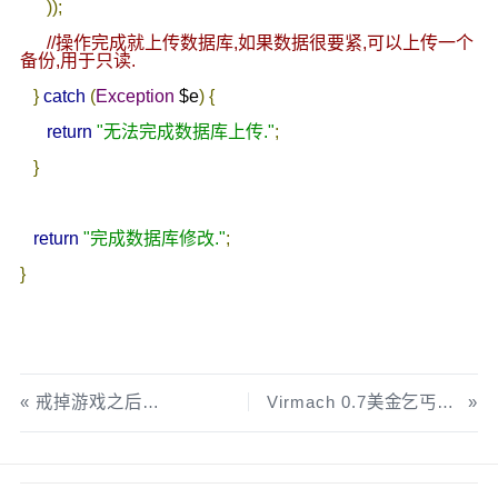
));
//操作完成就上传数据库,如果数据很要紧,可以上传一个
备份,用于只读.
}
catch
(
Exception
 $e
)
{
return
"无法完成数据库上传."
;
}
return
"完成数据库修改."
;
}
戒掉游戏之后…
Virmach 0.7美金乞丐版补货了