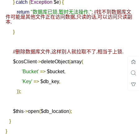
}
catch
(
Exception
 $e
)
{
return
"数据库已锁,暂时无法操作."
;
//找不到数据库文
件可能是其他文件正在访问数据,只读的话,可以访问只读副
本.
}
//删除数据库文件,这样别人就拉取不了,相当于上锁.
      $cosClient
->
deleteObject
(
array
(
'Bucket'
=>
 $bucket
,
'Key'
=>
 $db_key
,
));
      $this
->
open
(
$db_location
);
}
}