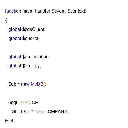
function
 main_handler
(
$event
,
 $context
)
{
global
 $cosClient
;
global
 $bucket
;
global
 $db_location
;
global
 $db_key
;
   $db 
=
new
MyDB
();
   $sql 
=<<<
EOF

      SELECT 
*
from
 COMPANY
;
EOF
;