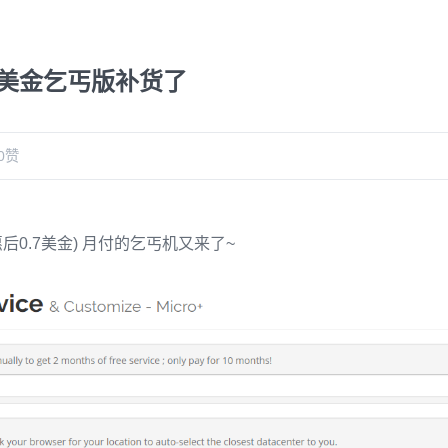
0.7美金乞丐版补货了
0
赞
优惠后0.7美金) 月付的乞丐机又来了~