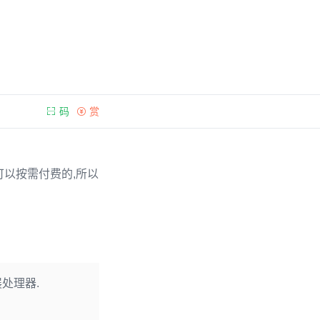
码
赏
,全部可以按需付费的,所以
扩展处理器.