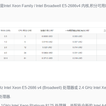
Intel Xeon Family / Intel Broadwell E5-2686v4 内核,
Intel Xeon E5-2686 v4 (Broadwell) 处理器或 2.4 GHz Intel X
) 处理器.
GHz Intel Xeon Platinum 8175 处理器，并配有全新的 Intel Ad