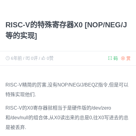
RISC-V的特殊寄存器X0 [NOP/NEG/J
等的实现]
6年前
/
0评
/
0
赞
码
赏
RISC-V精简的厉害,没有NOP/NEG/J/BEQZ指令,但是可以
特殊实现他们.
RISC-V的X0寄存器就相当于是硬件版的/dev/zero
和/dev/null的组合体,从X0读出来的总是0,往X0写进去的总
是被丢弃.