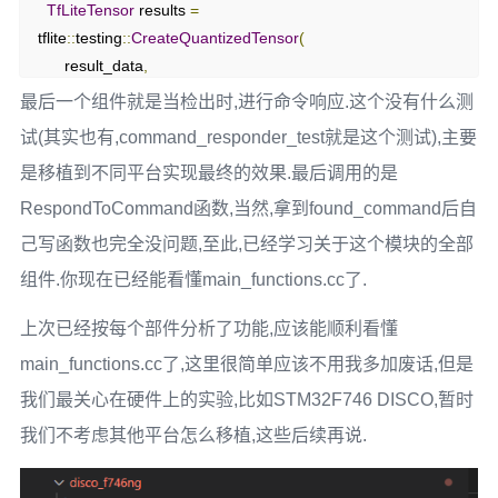
TfLiteTensor
 results 
=
tflite
::
testing
::
CreateQuantizedTensor
(
      result_data
,
tflite
::
testing
::
IntArrayFromInts
(
result_dims
),
-
128.0f
,
最后一个组件就是当检出时,进行命令响应.这个没有什么测
127.0f
);
试(其实也有,command_responder_test就是这个测试),主要
是移植到不同平台实现最终的效果.最后调用的是
const
char
*
 found_command
;
uint8_t
 score
;
RespondToCommand函数,当然,拿到found_command后自
bool
 is_new_command
;
己写函数也完全没问题,至此,已经学习关于这个模块的全部
  TF_LITE_MICRO_EXPECT_EQ
(
组件.你现在已经能看懂main_functions.cc了.
      kTfLiteOk
,
 recognize_commands
.
ProcessLatestResults
(
&
results
,
0
,
&
found_command
,
&
score
,
上次已经按每个部件分析了功能,应该能顺利看懂
&
is_new_command
));
main_functions.cc了,这里很简单应该不用我多加废话,但是
}
我们最关心在硬件上的实验,比如STM32F746 DISCO,暂时
我们不考虑其他平台怎么移植,这些后续再说.