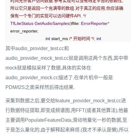
时间允许客户访问数据.参考实现可以没有特定平台的依赖性,
所以它只是返回一个充满零的数组.对于真正的应用,你应该确
保有一个专门的实现可以访问硬件API. */
TfLiteStatus
GetAudioSamples
(
tflite
::
ErrorReporter
*
error_reporter
,
int
 start_ms 
/* 开始时间 */
,
int
duration_ms 
/* 持续时间 */
,
其中audio_provider_test.cc和
int
*
 audio_samples_size 
/* 样本多大 */
,
audio_provider_mock_test.cc就是调用这两个东西,其中带
int16_t
**
 audio_samples 
/* 样本payload */
);
mock就是模拟采样了数据,具体的实体在
/* 返回音频数据最后被捕获的时间,单位是毫秒.对于零点代表
audio_provider_mock.cc描述了.在单片机中一般是
的时间,准确性或结果的颗粒度,没有任何合同.后续的调用一般
PDM/I2S之类采样然后得出结果.
不会返回一个更低的值,但如果有溢出包络,也不能保证.(反正
溢出代表很大很大了!)这个函数的参考实现只是为每次调用返
采集到数据之后,要交给feature_provider_mock_test.cc进
回一个不断递增的值,因为它需要一个不可移植的平台调用来
行数据特征提取,即变成频谱图,用FFT(或者其他算法),他最
访问时间信息.对于真正的应用,需要编写你自己的特定平台实
主要调用PopulateFeatureData,滑动地量化一秒的数据,至
现.*/
于是怎么量化的,由于解释起来麻烦.(我才不承认是懒),所以
int32_t
LatestAudioTimestamp
();