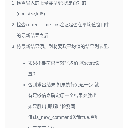
检查输入的张量类型/形状是否对的.
uint8_t
 detection_threshold 
/* 检出命令的
最低阈值 */
=
200
,
(dim,size,Int8)
int32_t
 suppression_ms 
/* 听到第一个命
检查current_time_ms验证是否在平均值窗口中
令后,在识别第二个命令前锁等待的时间. */
=
1500
,
int32_t
 minimum_count 
/* 窗口计算结果所
的最新结果之后.
需的最小推断次数 */
=
3
);
将最新结果添加到将要取平均值的结果列表里.
// (实际操作)传入上次的结果,然后继续进行识别.
TfLiteStatus
ProcessLatestResults
(
const
TfLiteTensor
*
如果不能提供有效平均值,就score设
latest_results
,
置0
const
int32_t
 current_time_ms
,
const
char
**
 found_command
,
否则求出结果,如果执行到这一步,就
uint8_t
*
 score
,
有足够信息确定哪一个结果会胜出,
bool
*
 is_new_command
);
如果胜出(即超出检测阈
值),is_new_command设置true,否则