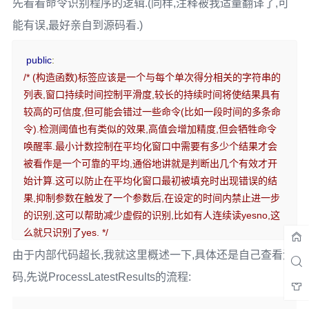
先看看命令识别程序的逻辑.(同样,注释被我适量翻译了,可
能有误,最好亲自到源码看.)
public
:
/* (构造函数)标签应该是一个与每个单次得分相关的字符串的
列表,窗口持续时间控制平滑度,较长的持续时间将使结果具有
较高的可信度,但可能会错过一些命令(比如一段时间的多条命
令).检测阈值也有类似的效果,高值会增加精度,但会牺牲命令
唤醒率.最小计数控制在平均化窗口中需要有多少个结果才会
被看作是一个可靠的平均,通俗地讲就是判断出几个有效才开
始计算.这可以防止在平均化窗口最初被填充时出现错误的结
果,抑制参数在触发了一个参数后,在设定的时间内禁止进一步
的识别,这可以帮助减少虚假的识别,比如有人连续读yesno,这
么就只识别了yes. */
explicit
RecognizeCommands
(
tflite
::
ErrorReporter
*
由于内部代码超长,我就这里概述一下,具体还是自己查看源
error_reporter
,
码,先说ProcessLatestResults的流程:
int32_t
 average_window_duration_ms 
/* 
平均窗口时长 */
=
1000
,