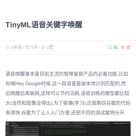
TinyML语音关键字唤醒
5年前
/
0评
/
1
赞
码
赏
语音唤醒基本是目前主流的智障家居产品的必备功能,比如
你喊Hey Google时候,这一段语音是被本地识别匹配的,然
后唤醒后再联网,这样可以节约功耗,语音训练的模型都比较
大(当然和图像没得比),为了偷懒(学习),还是剽窃谷歌的代码
来得快,谷歌为了让人入门方便,还把不同的测试案例分开.