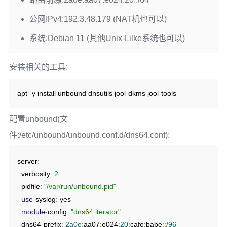
公网IPv4:192.3.48.179 (NAT机也可以)
系统:Debian 11 (其他Unix-Lilke系统也可以)
安装相关的工具:
apt 
-
y install unbound dnsutils jool
-
dkms jool
-
tools
配置unbound(文
件:/etc/unbound/unbound.conf.d/dns64.conf):
server
:
  verbosity
:
2
  pidfile
:
"/var/run/unbound.pid"
use
-
syslog
:
 yes

module
-
config
:
"dns64 iterator"
  dns64
-
prefix
:
2a0e
:
aa07
:
e024
:
20
:
cafe
:
babe
::/
96