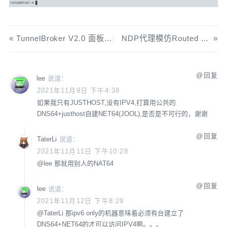
[
Install
]
WantedBy
=
multi
-
user
.
target
TunnelBroker V2.0 面板安装教程
NDP代理模仿Routed Prefix功能
回复
lee
说道：
2021年11月9日 下午4:38
如果我只有JUSTHOST,没有IPV4,打算用公共的
DNS64+justhost自建NET64(JOOL),是否是不可行的，谢谢
回复
TaterLi
说道：
2021年11月11日 下午10:28
@
lee
那就用别人的NAT64
回复
lee
说道：
2021年11月12日 下午8:29
@
TaterLi
那ipv6 only的机器意味着必须有台建立了
DNS64+NET64的才可以访问IPV4啊。。。