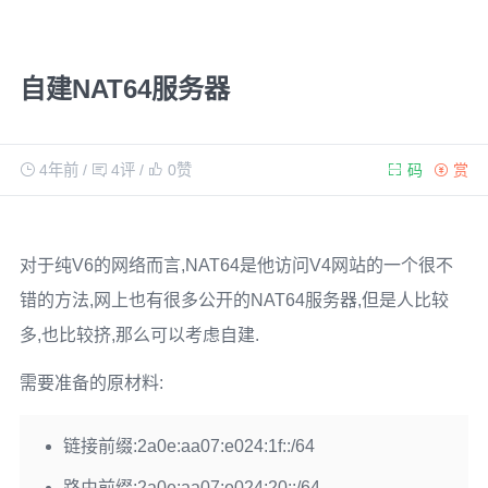
自建NAT64服务器
4年前
/
4评
/
0
赞
码
赏
对于纯V6的网络而言,NAT64是他访问V4网站的一个很不
错的方法,网上也有很多公开的NAT64服务器,但是人比较
多,也比较挤,那么可以考虑自建.
需要准备的原材料:
链接前缀:2a0e:aa07:e024:1f::/64
路由前缀:2a0e:aa07:e024:20::/64