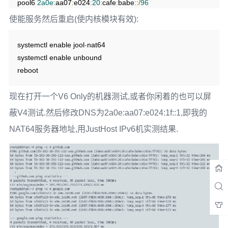
pool6 
2a0e
:
aa07
:
e024
:
20
:
cafe
:
babe
::/
96
ExecStop
=
/usr/
bin
/
jool instance 
remove
"default"
使能服务然后重启(使内核模块有效):
CapabilityBoundingSet
=
CAP_SYS_MODULE 
systemctl enable jool
-
nat64

NoNewPrivileges
=
systemctl enable unbound

ProtectSystem
=
reboot
ProtectHome
=
InaccessiblePaths
=
/tmp /
现在打开一个V6 Only的机器测试,或者你闲着的也可以屏
ProtectKernelTunables
=
蔽V4测试.然后修改DNS为2a0e:aa07:e024:1f::1,即我的
ProtectKernelModules
=
no
NAT64服务器地址,用JustHost IPv6机实测结果.
ProtectControlGroups
=
RestrictAddressFamilies
=
RestrictNamespaces
=
LockPersonality
=
MemoryDenyWriteExecute
=
RestrictRealtime
=
SystemCallArchitectures
=
native