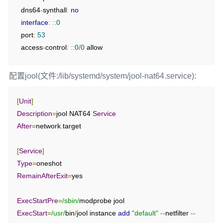
  dns64
-
synthall
:
no
interface
:
::
0
  port
:
53
  access
-
control
:
::
0
/
0
 allow

forward
-
zone
:
配置jool(文件:/lib/systemd/system/jool-nat64.service):
  name
:
"."
  forward
-
addr
:
8.8
.
8.8
[
Unit
]
Description
=
jool NAT64 
Service
After
=
network
.
target

[
Service
]
Type
=
RemainAfterExit
=
yes

ExecStartPre
=
/sbin/
ExecStart
=
/usr/
bin
/
jool instance 
add
"default"
--
netfilter 
--