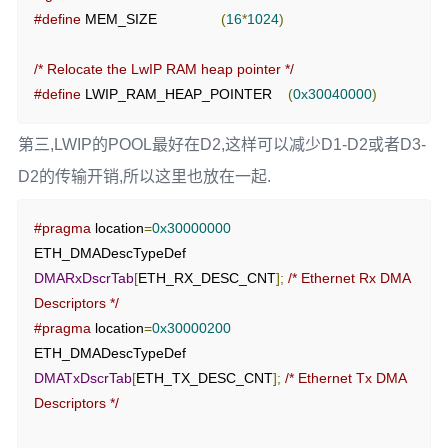
#define
 MEM_SIZE                
(
16
*
1024
)
/* Relocate the LwIP RAM heap pointer */
#define
 LWIP_RAM_HEAP_POINTER    
(
0x30040000
)
第三,LWIP的POOL最好在D2,这样可以减少D1-D2或者D3-
D2的传输开销,所以这里也放在一起.
#pragma
 location
=
0x30000000
ETH_DMADescTypeDef  
DMARxDscrTab
[
ETH_RX_DESC_CNT
];
/* Ethernet Rx DMA 
Descriptors */
#pragma
 location
=
0x30000200
ETH_DMADescTypeDef  
DMATxDscrTab
[
ETH_TX_DESC_CNT
];
/* Ethernet Tx DMA 
Descriptors */