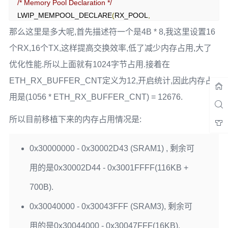
/* Memory Pool Declaration */
LWIP_MEMPOOL_DECLARE
(
RX_POOL
,
ETH_RX_BUFFER_CNT
,
sizeof
(
RxBuff_t
),
"Zero-copy RX 
那么这里是多大呢,首先描述符一个是4B * 8,我这里设置16
PBUF pool"
);
个RX,16个TX,这样提高交换效率,低了减少内存占用,大了
优化性能.所以上面就有1024字节占用.接着在
#pragma
 location 
=
0x30000400
extern
u8_t
 memp_memory_RX_POOL_base
[];
ETH_RX_BUFFER_CNT定义为12,开启统计,因此内存占
用是(1056 * ETH_RX_BUFFER_CNT) = 12676.
所以目前移植下来的内存占用情况是:
0x30000000 - 0x30002D43 (SRAM1) , 剩余可
用的是0x30002D44 - 0x3001FFFF(116KB +
700B).
0x30040000 - 0x30043FFF (SRAM3), 剩余可
用的是0x30044000 - 0x30047FFF(16KB).