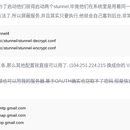
5
了启动他们就得启动两个stunnel,毕竟他们在系统里是用着同一
1
:
10465
法了,所以屏蔽服务,并且其实只要执行,他就会自己塞到后台,非常
3
1
:
10993
tc
/
stunnel
/
stunnel
-
decrypt
.
tc
/
stunnel
/
stunnel
-
encrypt
.
conf
,那么其他配置就直接可以用了. (104.251.224.215 换成你的 VP
题也可以用我的服务器,基于OAUTH确实也窃取不了密码,但是信
mtp
.
gmail
.
map
.
gmail
.
op
.
gmail
.
com