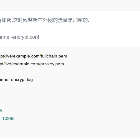
10465
加密,这时候监听在外网的流量是加密的.
il
.
com
:
465
unnel-encrypt.conf
10993
il
.
com
:
993
ypt
/
live
/
example
.
com
/
fullchain
.
pem

pt
/
live
/
example
.
com
/
privkey
.
pem

unnel
-
encrypt
.
log

5
1
:
10995