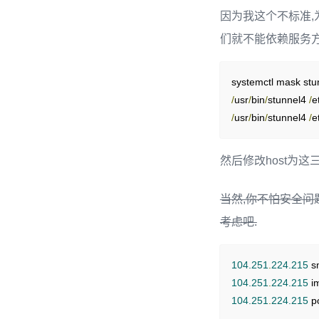
accept 
=
0.0
.
0.0
:
46
因为我这个不标准,为
connect 
=
127.0
.
0.
们就不能依赖服务方
[
imap
]
accept 
=
0.0
.
0.0
:
99
connect 
=
127.0
.
0.
/
usr
/
bin
/
stunnel4 
/
e
/
usr
/
bin
/
stunnel4 
/
e
然后修改host为这三条
当然,你不怕安全问
考虑吧.
104.251
.
224.215
 s
104.251
.
224.215
 i
104.251
.
224.215
 p