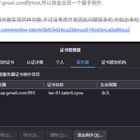
.gmail.com的Host,所以就会出现一个握手例外.
也能实现同样功能,不过没考虑并发因此问题挺多的,也贴出来
hub.com/nickfox-taterli/3bf15d16ca2bbeaa578cd3eca0a88aa2