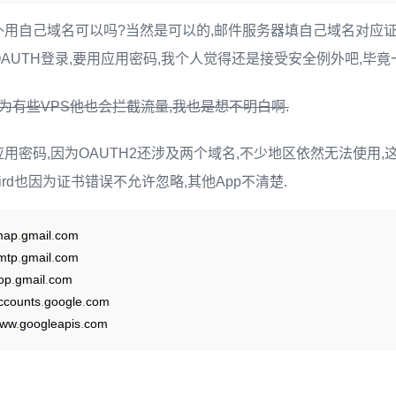
用自己域名可以吗?当然是可以的,邮件服务器填自己域名对应证
AUTH登录,要用应用密码,我个人觉得还是接受安全例外吧,毕竟
为有些VPS他也会拦截流量,我也是想不明白啊.
用密码,因为OAUTH2还涉及两个域名,不少地区依然无法使用,
rbird也因为证书错误不允许忽略,其他App不清楚.
map
.
gmail
.
mtp
.
gmail
.
op
.
gmail
.
ccounts
.
google
.
www
.
googleapis
.
com