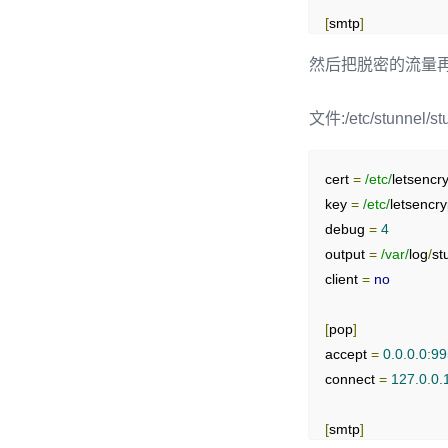
[
smtp
]
accept 
=
127.0
.
0.1
:
然后把脱密的流量再
connect 
=
 smtp
.
gma
文件:/etc/stunnel/st
[
imap
]
accept 
=
127.0
.
0.1
:
connect 
=
 imap
.
gma
cert 
=
/etc/
letsencr
key 
=
/etc/
letsencry
debug 
=
4
output 
=
/var/
log
/
st
client 
=
no
[
pop
]
accept 
=
0.0
.
0.0
:
99
connect 
=
127.0
.
0.
[
smtp
]