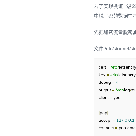
为了实现换证书,那
中脱了密的数据在本
先把加密流量脱密,
文件:/etc/stunnel/st
cert 
=
/etc/
letsencr
key 
=
/etc/
letsencry
debug 
=
4
output 
=
/var/
log
/
st
client 
=
 yes

[
pop
]
accept 
=
127.0
.
0.1
:
connect 
=
 pop
.
gmai