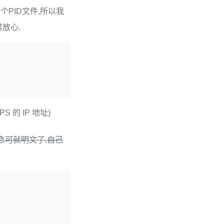
个PID文件,所以我
放心.
S 的 IP 地址)
息可就明文了,自己