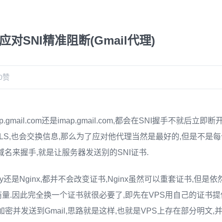
l应对SNI精准阻断(Gmail代理)
0
赞
gmail.com还是imap.gmail.com,都会在SNI握手不就后立即
RTLS,也会交换信息,那么为了应对他代理当然是最好的,但是不是
域名来握手,就是让服务器发送别的SNI证书.
xy还是Nginx,都并不会改变证书,Nginx虽然可以重套证书,但是依
没商量.因此完全换一个证书就很必要了,即先在VPS用自己的证书
加密并发送到Gmail,思路就是这样,也就是VPS上存在部分明文,