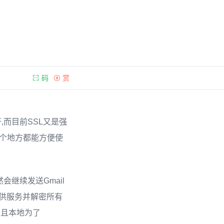
码
赏
断开,而目前SSL又是强
每个地方都能方便使
然会继续发送Gmail
提供服务并解密所有
并且本地为了