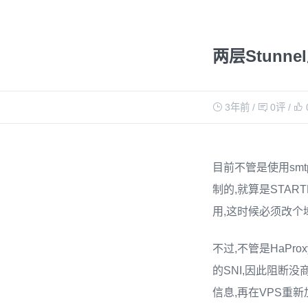
两层Stunne
3年前
/
0评
/
目前不管是使用smtp.
制的,就算是STA
用,这时候必须改个
不过,不管是HaPro
的SNI,因此阻断
信息,再在VPS重新