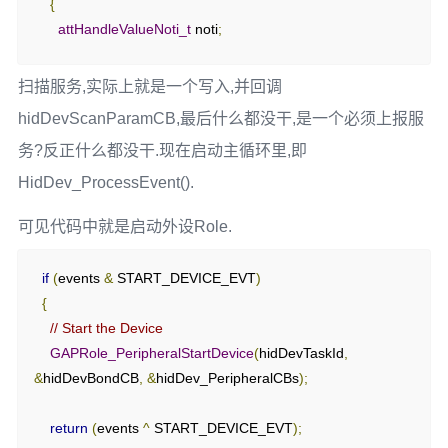
}
{
(
uint8 
*)
devInfoMfrName
},
attHandleValueNoti_t
 noti
;
return
(
status
);
// IEEE 11073-20601 Regulatory Certification Data List 
}
      noti
.
pValue 
=
 GATT_bm_alloc
(
pLinkItem
-
扫描服务,实际上就是一个写入,并回调
Declaration
>
connectionHandle
,
 ATT_HANDLE_VALUE_NOTI
,
{
hidDevScanParamCB,最后什么都没干,是一个必须上报服
                                  BATT_LEVEL_VALUE_LEN
,
 NULL
,
0
);
{
ATT_BT_UUID_SIZE
,
 characterUUID
},
务?反正什么都没干.现在启动主循环里,即
if
(
noti
.
pValue 
!=
 NULL
)
      GATT_PERMIT_READ
,
{
HidDev_ProcessEvent().
0
,
        noti
.
handle 
=
&
devInfo11073CertProps
},
可见代码中就是启动外设Role.
battAttrTbl
[
BATT_LEVEL_VALUE_IDX
].
handle
;
        noti
.
len 
=
 BATT_LEVEL_VALUE_LEN
;
// IEEE 11073-20601 Regulatory Certification Data List 
if
(
events 
&
 START_DEVICE_EVT
)
        noti
.
pValue
[
0
]
=
 battLevel
;
Value
{
{
// Start the Device
if
(
GATT_Notification
(
pLinkItem
->
connectionHandle
,
{
ATT_BT_UUID_SIZE
,
 devInfo11073CertUUID
},
GAPRole_PeripheralStartDevice
(
hidDevTaskId
,
&
noti
,
 FALSE
)
!=
 SUCCESS
)
      GATT_PERMIT_READ
,
&
hidDevBondCB
,
&
hidDev_PeripheralCBs
);
{
0
,
          GATT_bm_free
((
gattMsg_t
*)&
noti
,
(
uint8 
*)
devInfo11073Cert
},
return
(
events 
^
 START_DEVICE_EVT
);
ATT_HANDLE_VALUE_NOTI
);