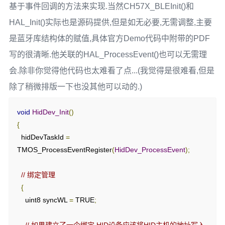
基于事件回调的方法来实现.当然CH57X_BLEInit()和
HAL_Init()实际也是源码提供,但是如无必要,无需调整,主要
是蓝牙库结构体的赋值,具体官方Demo代码中附带的PDF
写的很清晰.他关联的HAL_ProcessEvent()也可以无需理
会.除非你觉得他代码也太难看了点...(我觉得是很难看,但是
除了稍微排版一下也没其他可以动的.)
void
HidDev_Init
()
{
  hidDevTaskId 
=
TMOS_ProcessEventRegister
(
HidDev_ProcessEvent
);
// 绑定管理
{
    uint8 syncWL 
=
 TRUE
;