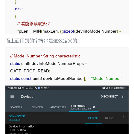
}
      GATT_PERMIT_READ
,
bStatus_t
 status 
=
 SUCCESS
;
else
0
,
  uint16 uuid 
=
 BUILD_UINT16
(
pAttr
->
type
.
uuid
[
0
],
 pAttr
-
{
(
uint8 
*)
devInfoModelNumber
},
>
type
.
uuid
[
1
]);
// 看能够读取多少
*
pLen 
=
 MIN
(
maxLen
,
((
sizeof
(
devInfoModelNumber
)
-
// Serial Number String Declaration
switch
(
uuid
)
1
)
-
 offset
));
{
而上面用到的字符串是这么定义的.
{
{
ATT_BT_UUID_SIZE
,
 characterUUID
},
// 这里处理很多东西
// 复制数据
      GATT_PERMIT_READ
,
// Model Number String characteristic
}
      tmos_memcpy
(
pValue
,
&
devInfoModelNumber
[
offset
],
0
,
static
 uint8 devInfoModelNumberProps 
=
*
pLen
);
&
devInfoSerialNumberProps
},
GATT_PROP_READ
;
return
 status
;
}
static
const
 uint8 devInfoModelNumber
[]
=
"Model Number"
;
}
break
;
// Serial Number Value
{
{
ATT_BT_UUID_SIZE
,
 devInfoSerialNumberUUID
},
      GATT_PERMIT_READ
,
0
,
(
uint8 
*)
devInfoSerialNumber
},