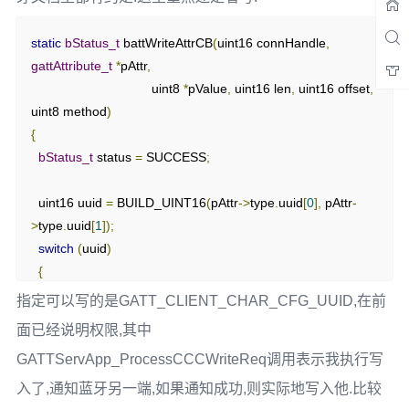
0
,
&
devInfoHardwareRevProps
},
static
bStatus_t
 battWriteAttrCB
(
uint16 connHandle
,
gattAttribute_t
*
pAttr
,
// Hardware Revision Value
                                 uint8 
*
pValue
,
 uint16 len
,
 uint16 offset
,
{
uint8 method
)
{
ATT_BT_UUID_SIZE
,
 devInfoHardwareRevUUID
},
{
      GATT_PERMIT_READ
,
bStatus_t
 status 
=
 SUCCESS
;
0
,
(
uint8 
*)
devInfoHardwareRev
},
  uint16 uuid 
=
 BUILD_UINT16
(
pAttr
->
type
.
uuid
[
0
],
 pAttr
-
>
type
.
uuid
[
1
]);
// Software Revision String Declaration
switch
(
uuid
)
{
{
{
ATT_BT_UUID_SIZE
,
 characterUUID
},
case
 GATT_CLIENT_CHAR_CFG_UUID
:
指定可以写的是GATT_CLIENT_CHAR_CFG_UUID,在前
      GATT_PERMIT_READ
,
    status 
=
0
,
面已经说明权限,其中
GATTServApp_ProcessCCCWriteReq
(
connHandle
,
 pAttr
,
&
devInfoSoftwareRevProps
},
GATTServApp_ProcessCCCWriteReq调用表示我执行写
pValue
,
 len
,
                                            offset
,
入了,通知蓝牙另一端,如果通知成功,则实际地写入他.比较
// Software Revision Value
GATT_CLIENT_CFG_NOTIFY
);