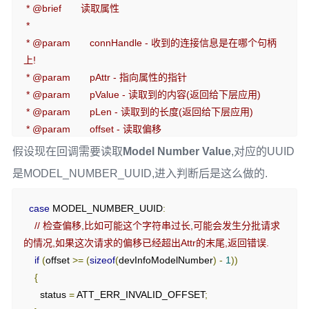
 * @brief       读取属性

// System ID Value
 *

{
 * @param       connHandle - 收到的连接信息是在哪个句柄
{
ATT_BT_UUID_SIZE
,
 devInfoSystemIdUUID
},
上!

      GATT_PERMIT_READ
,
 * @param       pAttr - 指向属性的指针

0
,
 * @param       pValue - 读取到的内容(返回给下层应用)

(
uint8 
*)
devInfoSystemId
},
 * @param       pLen - 读取到的长度(返回给下层应用)

 * @param       offset - 读取偏移

// Model Number String Declaration
 * @param       maxLen - 读取最大长度

假设现在回调需要读取
Model Number Value
,对应的UUID
{
 * @param       method - ?

是MODEL_NUMBER_UUID,进入判断后是这么做的.
{
ATT_BT_UUID_SIZE
,
 characterUUID
},
 *

      GATT_PERMIT_READ
,
 * @return      成功 / 失败

case
 MODEL_NUMBER_UUID
:
0
,
 */
// 检查偏移,比如可能这个字符串过长,可能会发生分批请求
&
devInfoModelNumberProps
},
static
bStatus_t
 devInfo_ReadAttrCB
(
uint16 connHandle
,
的情况,如果这次请求的偏移已经超出Attr的末尾,返回错误.
gattAttribute_t
*
pAttr
,
if
(
offset 
>=
(
sizeof
(
devInfoModelNumber
)
-
1
))
// Model Number Value
                                    uint8 
*
pValue
,
 uint16 
*
pLen
,
 uint16 
{
{
offset
,
 uint16 maxLen
,
 uint8 method
)
      status 
=
 ATT_ERR_INVALID_OFFSET
;
{
ATT_BT_UUID_SIZE
,
 devInfoModelNumberUUID
},
{