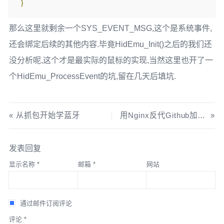
}
}
// PnP ID Declaration
}
{
那么这里就剩余一个SYS_EVENT_MSG,这个是系统事件,
}
{
ATT_BT_UUID_SIZE
,
 characterUUID
},
}
还会绑定后续的其他内容.毕竟HidEmu_Init()之后的我们还
      GATT_PERMIT_READ
,
}
0
,
没分析呢,这个才是最实际的鼠标的实现,当然这里也开了一
&
devInfoPnpIdProps
},
个HidEmu_ProcessEvent的坑,留在几天后填坑.
// PnP ID Value
{
从抓包开始学蓝牙
用Nginx反代Github加速Git
{
ATT_BT_UUID_SIZE
,
 devInfoPnpIdUUID
},
      GATT_PERMIT_READ
,
0
,
发表回复
(
uint8 
*)
devInfoPnpId
}
显示名称
*
邮箱
*
网站
};
gattServiceCBs_t
 devInfoCBs 
=
通过邮件订阅评论
{
评论
*
        devInfo_ReadAttrCB
,
// Read callback function pointer