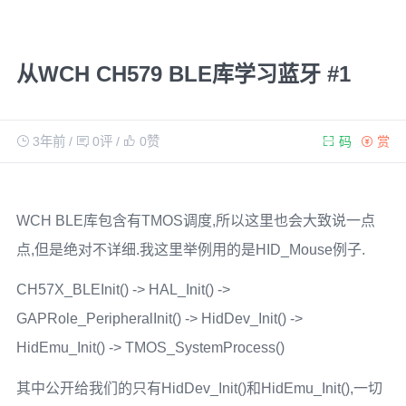
从WCH CH579 BLE库学习蓝牙 #1
3年前
/
0评
/
0
赞
码
赏
WCH BLE库包含有TMOS调度,所以这里也会大致说一点
点,但是绝对不详细.我这里举例用的是HID_Mouse例子.
CH57X_BLEInit() -> HAL_Init() ->
GAPRole_PeripheralInit() -> HidDev_Init() ->
HidEmu_Init() -> TMOS_SystemProcess()
其中公开给我们的只有HidDev_Init()和HidEmu_Init(),一切