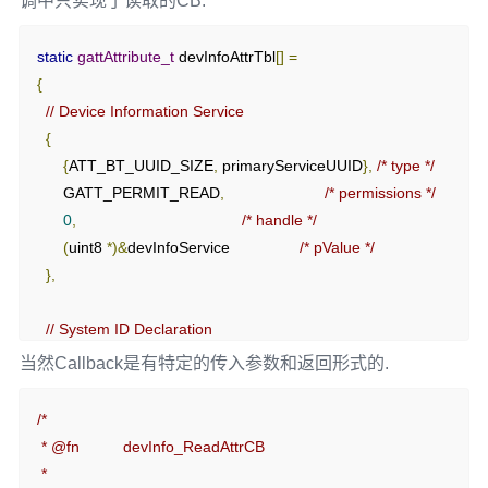
调中只实现了读取的CB.
// 注册回调(电池)
Batt_Register
(
hidDevBattCB
);
static
gattAttribute_t
 devInfoAttrTbl
[]
=
{
// 注册回调(扫描)
// Device Information Service
ScanParam_Register
(
hidDevScanParamCB
);
{
{
ATT_BT_UUID_SIZE
,
 primaryServiceUUID
},
/* type */
// 立即执行HidDev_ProcessEvent里面的
      GATT_PERMIT_READ
,
/* permissions */
START_DEVICE_EVT
0
,
/* handle */
  tmos_set_event
(
hidDevTaskId
,
 START_DEVICE_EVT
);
(
uint8 
*)&
devInfoService                
/* pValue */
}
},
// System ID Declaration
{
当然Callback是有特定的传入参数和返回形式的.
{
ATT_BT_UUID_SIZE
,
 characterUUID
},
      GATT_PERMIT_READ
,
/*

0
,
 * @fn          devInfo_ReadAttrCB

&
devInfoSystemIdProps
},
 *
