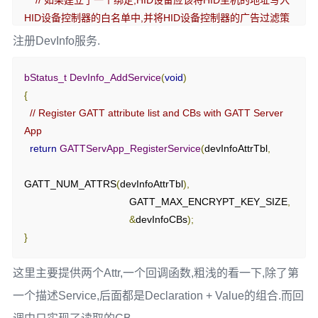
// 如果建立了一个绑定,HID设备应该将HID主机的地址写入
HID设备控制器的白名单中,并将HID设备控制器的广告过滤策
略设置为"仅处理白名单中的设备的扫描和连接请求"
注册DevInfo服务.
GAPBondMgr_SetParameter
(
GAPBOND_AUTO_SYNC_WL
bStatus_t
DevInfo_AddService
(
void
)
,
sizeof
(
uint8
),
&
syncWL
);
{
}
// Register GATT attribute list and CBs with GATT Server 
App
// 启动服务
return
GATTServApp_RegisterService
(
devInfoAttrTbl
,
  GGS_AddService
(
GATT_ALL_SERVICES
);
// GAP
GATTServApp_AddService
(
GATT_ALL_SERVICES
);
// 
GATT_NUM_ATTRS
(
devInfoAttrTbl
),
GATT attributes
                                     GATT_MAX_ENCRYPT_KEY_SIZE
,
&
devInfoCBs
);
// 下面三个服务,都给出了源码,也是关键.
}
DevInfo_AddService
();
Batt_AddService
();
这里主要提供两个Attr,一个回调函数,粗浅的看一下,除了第
ScanParam_AddService
();
一个描述Service,后面都是Declaration + Value的组合.而回