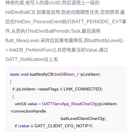
神奇的是,他写入的是UUID,然后调用上一级的
{
if
(
status 
==
 SUCCESS
)
{
ATT_BT_UUID_SIZE
,
 devInfoSoftwareRevUUID
},
hidDevBattCB,如果是启用,则启动周期性任务,否则禁用.最
{
      GATT_PERMIT_READ
,
后在HidDev_ProcessEvent执行BATT_PERIODIC_EVT事
      uint16 charCfg 
=
 BUILD_UINT16
(
pValue
[
0
],
 pValue
[
1
]);
0
,
件,从而执行hidDevBattPeriodicTask,最后调用
(
uint8 
*)
devInfoSoftwareRev
},
if
(
battServiceCB
)
Batt_MeasLevel,采样后如果电量降低,则battNotifyLevel() -
{
// Manufacturer Name String Declaration
> linkDB_PerformFunc(),并把电量当前Value,通过
(*
battServiceCB
)((
charCfg 
==
{
GATT_CFG_NO_OPERATION
)
?
GATT_Notification往上发.
{
ATT_BT_UUID_SIZE
,
 characterUUID
},
BATT_LEVEL_NOTI_DISABLED 
:
      GATT_PERMIT_READ
,
BATT_LEVEL_NOTI_ENABLED
);
static
void
 battNotifyCB
(
linkDBItem_t
*
pLinkItem
)
0
,
}
{
&
devInfoMfrNameProps
},
}
if
(
pLinkItem
->
stateFlags 
&
 LINK_CONNECTED
)
break
;
{
// Manufacturer Name Value
    uint16 
value
=
GATTServApp_ReadCharCfg
(
pLinkItem
-
{
default
:
>
connectionHandle
,
{
ATT_BT_UUID_SIZE
,
 devInfoMfrNameUUID
},
    status 
=
 ATT_ERR_ATTR_NOT_FOUND
;
                                           battLevelClientCharCfg
);
      GATT_PERMIT_READ
,
break
;
if
(
value
&
 GATT_CLIENT_CFG_NOTIFY
)
0
,