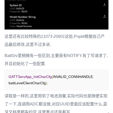
// Firmware Revision String Declaration
{
{
ATT_BT_UUID_SIZE
,
 characterUUID
},
      GATT_PERMIT_READ
,
0
,
&
devInfoFirmwareRevProps
},
这里还有比较特殊的
11073-20601
这些,PnpId根据自己产
品最后修改,这里不过多说.
// Firmware Revision Value
{
BattSrv里稍微有一些区别,主要是有NOTIFY,有了写请求了,
{
ATT_BT_UUID_SIZE
,
 devInfoFirmwareRevUUID
},
并且初始化了一些配置.
      GATT_PERMIT_READ
,
0
,
GATTServApp_InitCharCfg
(
INVALID_CONNHANDLE
,
(
uint8 
*)
devInfoFirmwareRev
},
battLevelClientCharCfg
);
// Hardware Revision String Declaration
读取是一样的,这里用到了电池测量,实际代码也是随便实现
{
{
ATT_BT_UUID_SIZE
,
 characterUUID
},
了一下,连调用ADC都没做,对应UUID里面应该配置什么,蓝
      GATT_PERMIT_READ
,
牙文档里都有约定.这里重点还是看写.