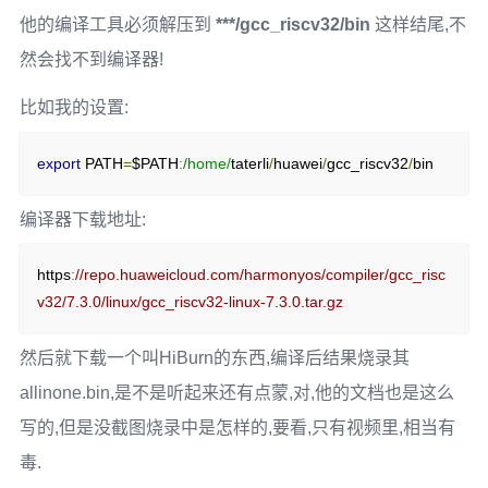
他的编译工具必须解压到
***/gcc_riscv32/bin
这样结尾,不
然会找不到编译器!
比如我的设置:
export
 PATH
=
$PATH
:
/home/
taterli
/
huawei
/
gcc_riscv32
/
bin
编译器下载地址:
https
:
//repo.huaweicloud.com/harmonyos/compiler/gcc_risc
v32/7.3.0/linux/gcc_riscv32-linux-7.3.0.tar.gz
然后就下载一个叫HiBurn的东西,编译后结果烧录其
allinone.bin,是不是听起来还有点蒙,对,他的文档也是这么
写的,但是没截图烧录中是怎样的,要看,只有视频里,相当有
毒.