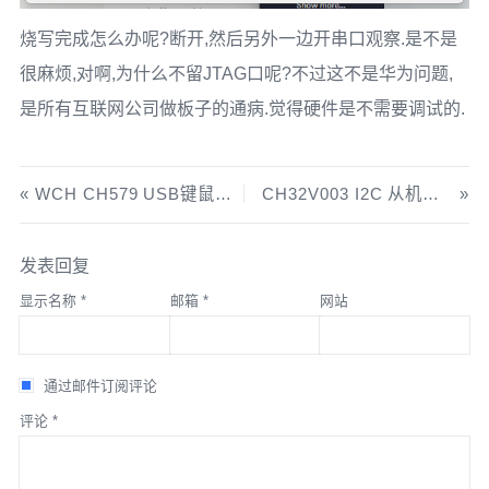
烧写完成怎么办呢?断开,然后另外一边开串口观察.是不是
很麻烦,对啊,为什么不留JTAG口呢?不过这不是华为问题,
是所有互联网公司做板子的通病.觉得硬件是不需要调试的.
WCH CH579 USB键鼠例子完美解释版
CH32V003 I2C 从机实现
发表回复
显示名称
*
邮箱
*
网站
通过邮件订阅评论
评论
*