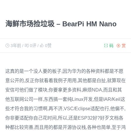
海鲜市场捡垃圾 – BearPi HM Nano
3年前
/
0评
/
0
赞
码
赏
这真的是一个没人要的板子,因为华为的各种资料都是不愿
意公开的,反正你就看着我例子用用,其他都是白扯,就算现在
安信可他们做了模块,你要拿更多资料,麻烦NDA,而且和其
他互联网公司一样,东西搞一套纯Linux开发,但是IAR/Keil这
些才符合我的习惯啊,再不济,VSC/Eclipse适配也行,他偏不,
你非要适配你自己花时间,所以,还是ESP32好?好歹文档各
种都比较完善,而且用的都是开源协议栈,各种也简单,至于鸿