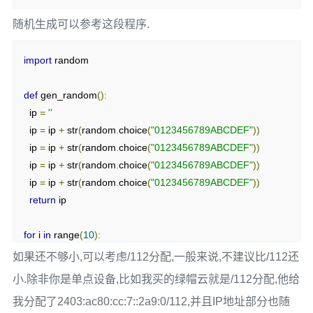
随机生成可以参考这段程序.
import
 random

def
 gen_random
():
  ip 
=
''
  ip 
=
 ip 
+
 str
(
random
.
choice
(
"0123456789ABCDEF"
))
  ip 
=
 ip 
+
 str
(
random
.
choice
(
"0123456789ABCDEF"
))
  ip 
=
 ip 
+
 str
(
random
.
choice
(
"0123456789ABCDEF"
))
  ip 
=
 ip 
+
 str
(
random
.
choice
(
"0123456789ABCDEF"
))
return
 ip

for
 i 
in
 range
(
10
):
print
(
'2406:0840:97c6:0001:'
+
 gen_random
()
+
':'
+
如果还不够小,可以考虑/112分配,一般来说,不建议比/112还
gen_random
()
+
':'
+
 gen_random
()
+
':'
+
 gen_random
())
小.除非你是单点设备,比如我买的绿帽云就是/112分配,他给
我分配了2403:ac80:cc:7::2a9:0/112,并且IP地址部分也随