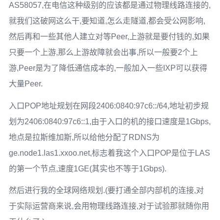
AS58057,在电信这种级别的应该都是通过物理线路连接的,
就我们这破网这么干,要知道,怎么走隧道,都会受公网影响,
然后再和一些其他人建立对等Peer,上游就是要付钱的,如果
只要一个上游,那么上游故障就会出事,所以一般要2个上
游,Peer是为了降低通信成本的,一般加入一些IXP可以获得
大量Peer.
入口POP地址规划在网段2406:0840:97c6::/64,地址初步规
划为2406:0840:97c6::1,由于入口的机的接口速度是1Gbps,
地点是拉斯维加斯,所以给他分配了RDNS为
ge.node1.las1.xxoo.net,标志着我这个入口POP是位于LAS
的第一个节点,速度1GE(其实也不等于1Gbps).
然后进行我的全球网络规划.(要打通全部内部机的连接,对
于实际运营商来说,会用物理线路连接,对于试验那就随你用