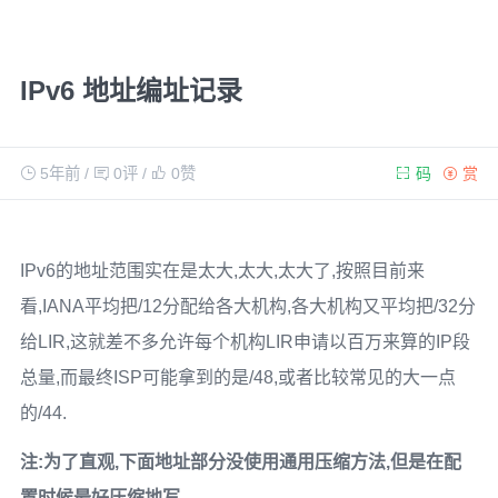
IPv6 地址编址记录
5年前
/
0评
/
0
赞
码
赏
IPv6的地址范围实在是太大,太大,太大了,按照目前来
看,IANA平均把/12分配给各大机构,各大机构又平均把/32分
给LIR,这就差不多允许每个机构LIR申请以百万来算的IP段
总量,而最终ISP可能拿到的是/48,或者比较常见的大一点
的/44.
注:为了直观,下面地址部分没使用通用压缩方法,但是在配
置时候最好压缩地写
.