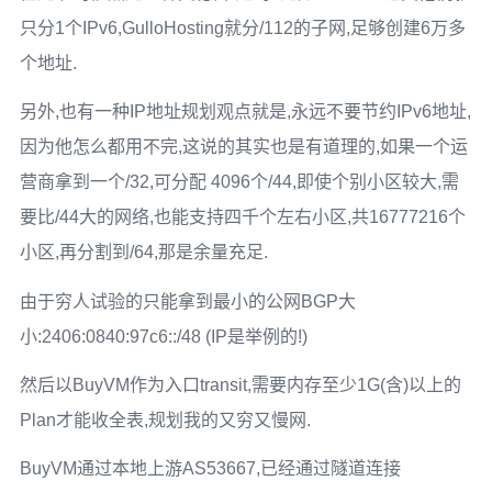
只分1个IPv6,GulloHosting就分/112的子网,足够创建6万多
个地址.
另外,也有一种IP地址规划观点就是,永远不要节约IPv6地址,
因为他怎么都用不完,这说的其实也是有道理的,如果一个运
营商拿到一个/32,可分配 4096个/44,即使个别小区较大,需
要比/44大的网络,也能支持四千个左右小区,共16777216个
小区,再分割到/64,那是余量充足.
由于穷人试验的只能拿到最小的公网BGP大
小:2406:0840:97c6::/48 (IP是举例的!)
然后以BuyVM作为入口transit,需要内存至少1G(含)以上的
Plan才能收全表,规划我的又穷又慢网.
BuyVM通过本地上游AS53667,已经通过隧道连接