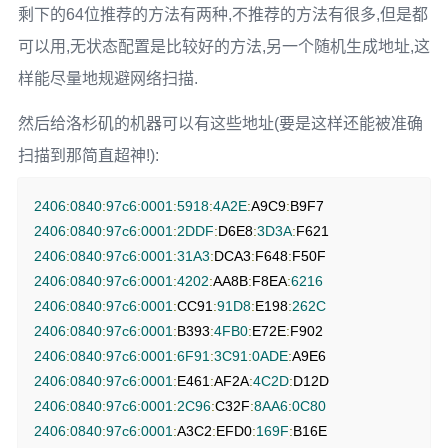
剩下的64位推荐的方法有两种,不推荐的方法有很多,但是都
可以用,无状态配置是比较好的方法,另一个随机生成地址,这
样能尽量地规避网络扫描.
然后给洛杉矶的机器可以有这些地址(要是这样还能被准确
扫描到那简直超神!):
2406
:
0840
:
97c6
:
0001
:
5918
:
4A2E
:
A9C9
:
2406
:
0840
:
97c6
:
0001
:
2DDF
:
D6E8
:
3D3A
:
2406
:
0840
:
97c6
:
0001
:
31A3
:
DCA3
:
F648
:
2406
:
0840
:
97c6
:
0001
:
4202
:
AA8B
:
F8EA
:
6216
2406
:
0840
:
97c6
:
0001
:
CC91
:
91D8
:
E198
:
262C
2406
:
0840
:
97c6
:
0001
:
B393
:
4FB0
:
E72E
:
2406
:
0840
:
97c6
:
0001
:
6F91
:
3C91
:
0ADE
:
2406
:
0840
:
97c6
:
0001
:
E461
:
AF2A
:
4C2D
:
2406
:
0840
:
97c6
:
0001
:
2C96
:
C32F
:
8AA6
:
0C80
2406
:
0840
:
97c6
:
0001
:
A3C2
:
EFD0
:
169F
:
B16E