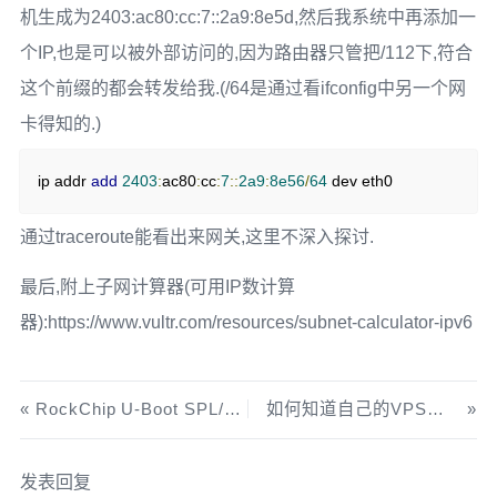
机生成为2403:ac80:cc:7::2a9:8e5d,然后我系统中再添加一
个IP,也是可以被外部访问的,因为路由器只管把/112下,符合
这个前缀的都会转发给我.(/64是通过看ifconfig中另一个网
卡得知的.)
ip addr 
add
2403
:
ac80
:
cc
:
7
::
2a9
:
8e56
/
64
 dev eth0
通过traceroute能看出来网关,这里不深入探讨.
最后,附上子网计算器(可用IP数计算
器):https://www.vultr.com/resources/subnet-calculator-ipv6
RockChip U-Boot SPL/TPL 移植
如何知道自己的VPS的IPv6属性
发表回复