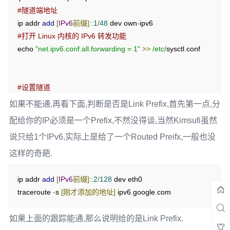
#隧道端地址
ip addr 
add
[
IPv6
前缀]::
1
/
48
 dev own
-
#打开 Linux 内核的 IPv6 转发功能
echo 
"net.ipv6.conf.all.forwarding = 1"
>>
/etc/
sysctl
.
conf

#设置隧道
ip tunnel 
add
 own
-
ipv6 mode sit remote 
[服务器
A
的
IPv4
地
如果不能通,再看下面,判断是否是Link Prefix,首先第一点,分
址]
local
[服务器
B
的
IPv4
地址]
 ttl 
255
配给你的IP必须是一个Prefix,不然没得谈,当然Kimsufi虽然
ip link 
set
 own
-
说只给1个IPv6,实际上是给了一个Routed Preifx,一般也没
#隧道端地址
ip addr 
add
[
IPv6
前缀]::
2
/
48
 dev own
-
ipv6

这样的奇葩.
ip route 
add
::/
0
 dev own
-
ipv6
ip addr 
add
[
IPv6
前缀]::
2
/
128
 dev eth0

traceroute 
-
s 
[刚才添加的地址]
 ipv6
.
google
.
com
如果上面的跟踪能通,那么说明给的是Link Prefix.