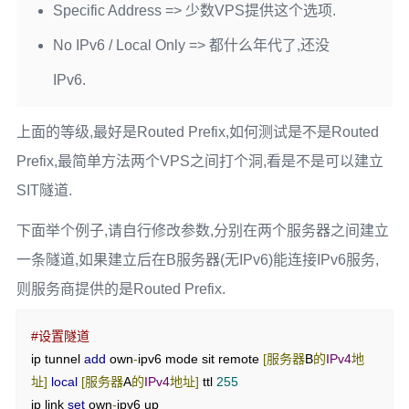
Specific Address => 少数VPS提供这个选项.
No IPv6 / Local Only => 都什么年代了,还没
IPv6.
上面的等级,最好是Routed Prefix,如何测试是不是Routed
Prefix,最简单方法两个VPS之间打个洞,看是不是可以建立
SIT隧道.
下面举个例子,请自行修改参数,分别在两个服务器之间建立
一条隧道,如果建立后在B服务器(无IPv6)能连接IPv6服务,
则服务商提供的是Routed Prefix.
#设置隧道
ip tunnel 
add
 own
-
ipv6 mode sit remote 
[服务器
B
的
IPv4
地
址]
local
[服务器
A
的
IPv4
地址]
 ttl 
255
ip link 
set
 own
-