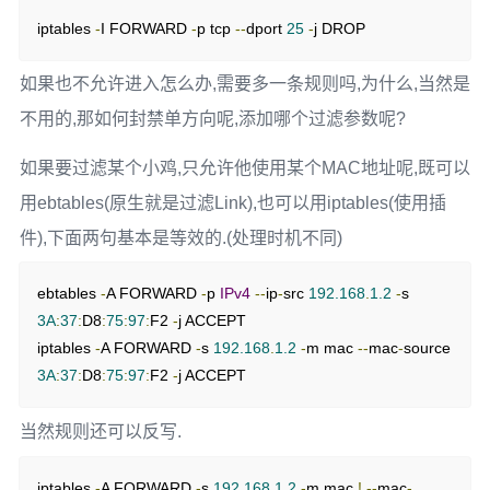
iptables 
-
I FORWARD 
-
p tcp 
--
dport 
25
-
j DROP
如果也不允许进入怎么办,需要多一条规则吗,为什么,当然是
不用的,那如何封禁单方向呢,添加哪个过滤参数呢?
如果要过滤某个小鸡,只允许他使用某个MAC地址呢,既可以
用ebtables(原生就是过滤Link),也可以用iptables(使用插
件),下面两句基本是等效的.(处理时机不同)
ebtables 
-
A FORWARD 
-
p 
IPv4
--
ip
-
src 
192.168
.
1.2
-
s 
3A
:
37
:
D8
:
75
:
97
:
F2 
-
j ACCEPT

iptables 
-
A FORWARD 
-
s 
192.168
.
1.2
-
m mac 
--
mac
-
source 
3A
:
37
:
D8
:
75
:
97
:
F2 
-
j ACCEPT
当然规则还可以反写.
iptables 
-
A FORWARD 
-
s 
192.168
.
1.2
-
m mac 
!
--
mac
-