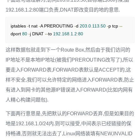
192.168.1.2:80端口负责,DNAT即改变目的地的意思.
iptables 
-
t nat 
-
A PREROUTING 
-
d 
203.0
.
113.50
-
p tcp 
--
dport 
80
-
j DNAT 
--
to 
192.168
.
1.2
:
80
这样数据包就走到下一个Route Box,然后由于我们访问的
IP地址不是本地IP地址(被我们PREROUTING改写了),所以
要走入FORWARD表,FORWARD表默认是ACCEPT的,这
样不安全,我们可以允许特定的网络进入FORWARD表,防止
有进入到网卡的其他源IP错误进入FORWARD(比如内网有
人精心构建问题包).
下面两行意思是,先把默认的FORWARD丢弃,但是如果目的
地是192.168.1.0/24内.则可以接受,中间表示已经链接的保
持畅通,否则就无法出去了,Linux网络装填有NEW,INVALID