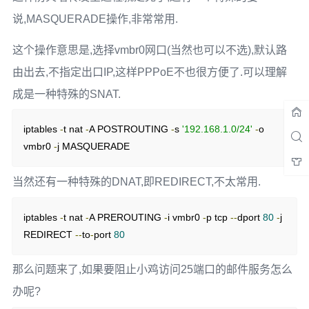
说,MASQUERADE操作,非常常用.
这个操作意思是,选择vmbr0网口(当然也可以不选),默认路
由出去,不指定出口IP,这样PPPoE不也很方便了.可以理解
成是一种特殊的SNAT.
iptables 
-
t nat 
-
A POSTROUTING 
-
s 
'192.168.1.0/24'
-
o 
vmbr0 
-
j MASQUERADE
当然还有一种特殊的DNAT,即REDIRECT,不太常用.
iptables 
-
t nat 
-
A PREROUTING 
-
i vmbr0 
-
p tcp 
--
dport 
80
-
j 
REDIRECT 
--
to
-
port 
80
那么问题来了,如果要阻止小鸡访问25端口的邮件服务怎么
办呢?