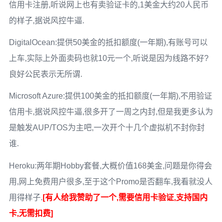
信用卡注册,听说网上也有卖验证卡的,1美金大约20人民币
的样子,据说风控牛逼.
DigitalOcean:提供50美金的抵扣额度(一年期),有账号可以
上车,实际上外面卖码也就10元一个,听说是因为线路不好?
良好公民表示无所谓.
Microsoft Azure:提供100美金的抵扣额度(一年期),不用验证
信用卡,据说风控牛逼,很多开了一周之内封,但是我更多认为
是触发AUP/TOS为主吧,一次开个十几个虚拟机不封你封
谁.
Heroku:两年期Hobby套餐,大概价值168美金,问题是你得会
用,网上免费用户很多,至于这个Promo是否翻车,我看就没人
用得样子.
[有人给我赞助了一个,需要信用卡验证,支持国内
卡,无需扣费]