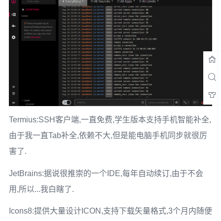
Termius:SSH客户端,一直免费,学生版本支持手机智能补全,
由于我一直Tab补全,依赖不大,但是能电脑手机同步就很厉
害了.
JetBrains:据说很推崇的一个IDE,每年自动续订,由于不会
用,所以...我白瞎了.
Icons8:提供大量设计ICON,支持下载矢量格式,3个月内随便